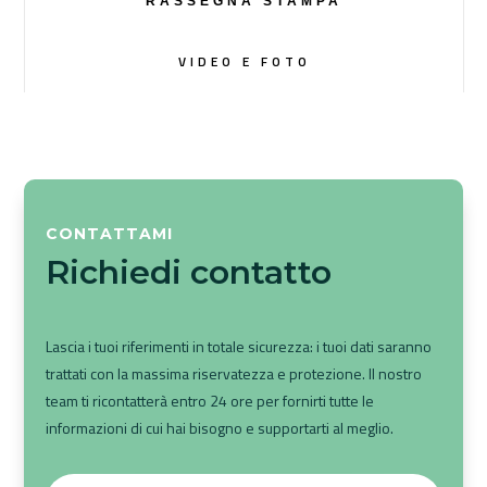
RASSEGNA STAMPA
VIDEO E FOTO
CONTATTAMI
Richiedi contatto
Lascia i tuoi riferimenti in totale sicurezza: i tuoi dati saranno
trattati con la massima riservatezza e protezione. Il nostro
team ti ricontatterà entro 24 ore per fornirti tutte le
informazioni di cui hai bisogno e supportarti al meglio.