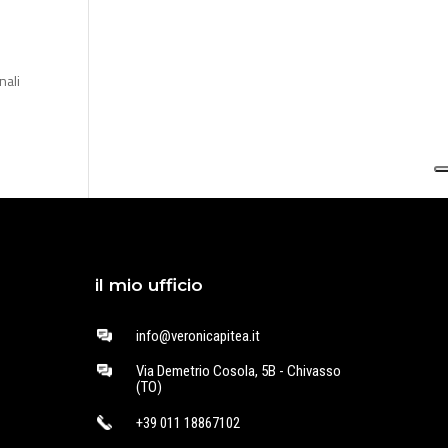
nali
il mio ufficio
info@veronicapitea.it
Via Demetrio Cosola, 5B - Chivasso
(TO)
+39 011 18867102