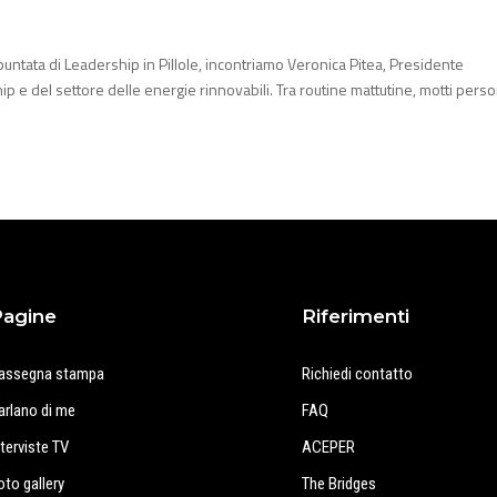
 puntata di Leadership in Pillole, incontriamo Veronica Pitea, Presidente
ip e del settore delle energie rinnovabili. Tra routine mattutine, motti perso
Pagine
Riferimenti
assegna stampa
Richiedi contatto
arlano di me
FAQ
nterviste TV
ACEPER
oto gallery
The Bridges