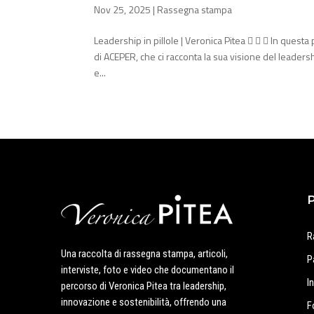
Nov 25, 2025
|
Rassegna stampa
Leadership in pillole | Veronica Pitea    In questa
di ACEPER, che ci racconta la sua visione del leadersh
e...
R
Una raccolta di rassegna stampa, articoli,
P
interviste, foto e video che documentano il
I
percorso di Veronica Pitea tra leadership,
innovazione e sostenibilità, offrendo una
F