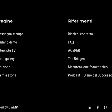
Pagine
Riferimenti
assegna stampa
Richiedi contatto
arlano di me
FAQ
nterviste TV
ACEPER
oto gallery
The Bridges
hi sono
Manutenzione fotovoltaico
a mia storia
Podcast – Diario del Success
red by
DWMP