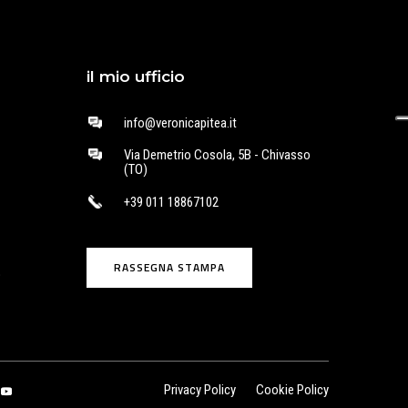
il mio ufficio
info@veronicapitea.it
Via Demetrio Cosola, 5B - Chivasso
(TO)
+39 011 18867102
RASSEGNA STAMPA
o
Privacy Policy
Cookie Policy