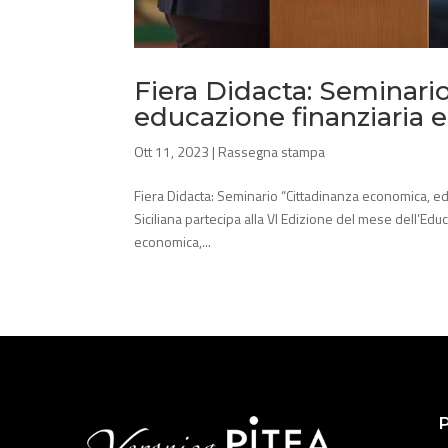
Fiera Didacta: Seminari
educazione finanziaria e
Ott 11, 2023
|
Rassegna stampa
Fiera Didacta: Seminario “Cittadinanza economica, edu
Siciliana partecipa alla VI Edizione del mese dell’Ed
economica,...