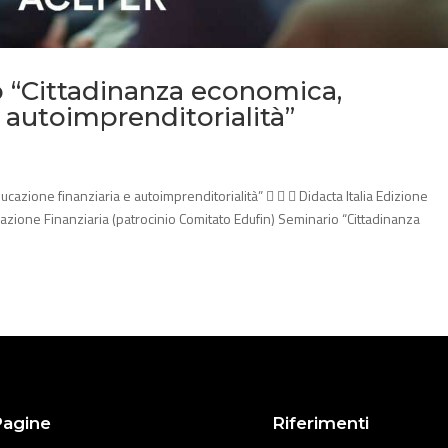
o “Cittadinanza economica,
 autoimprenditorialità”
cazione finanziaria e autoimprenditorialità”    Didacta Italia Edizione
ucazione Finanziaria (patrocinio Comitato Edufin) Seminario “Cittadinanza
Pagine
Riferimenti