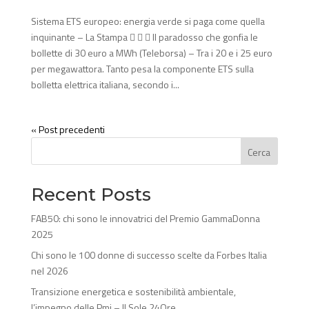
Sistema ETS europeo: energia verde si paga come quella
inquinante – La Stampa    Il paradosso che gonfia le
bollette di 30 euro a MWh (Teleborsa) – Tra i 20 e i 25 euro
per megawattora. Tanto pesa la componente ETS sulla
bolletta elettrica italiana, secondo i...
« Post precedenti
Cerca
Recent Posts
FAB50: chi sono le innovatrici del Premio GammaDonna
2025
Chi sono le 100 donne di successo scelte da Forbes Italia
nel 2026
Transizione energetica e sostenibilità ambientale,
l’impegno delle Pmi – Il Sole 24Ore