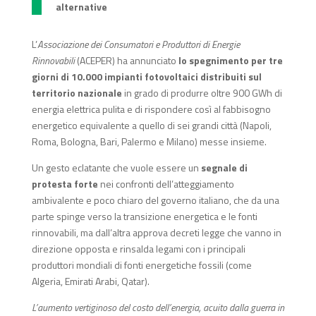
alternative
L’
Associazione dei Consumatori e Produttori di Energie
Rinnovabili
(ACEPER) ha annunciato
lo spegnimento per tre
giorni di 10.000 impianti fotovoltaici distribuiti sul
territorio nazionale
in grado di produrre oltre 900 GWh di
energia elettrica pulita e di rispondere così al fabbisogno
energetico equivalente a quello di sei grandi città (Napoli,
Roma, Bologna, Bari, Palermo e Milano) messe insieme.
Un gesto eclatante che vuole essere un
segnale di
protesta forte
nei confronti dell’atteggiamento
ambivalente e poco chiaro del governo italiano, che da una
parte spinge verso la transizione energetica e le fonti
rinnovabili, ma dall’altra approva decreti legge che vanno in
direzione opposta e rinsalda legami con i principali
produttori mondiali di fonti energetiche fossili (come
Algeria, Emirati Arabi, Qatar).
L’aumento vertiginoso del costo dell’energia, acuito dalla guerra in