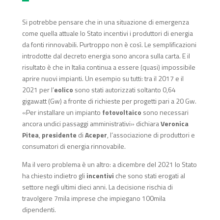
Si potrebbe pensare che in una situazione di emergenza
come quella attuale lo Stato incentivi i produttori di energia
da fonti rinnovabili. Purtroppo non è così. Le semplificazioni
introdotte dal decreto energia sono ancora sulla carta. E il
risultato è che in Italia continua a essere (quasi) impossibile
aprire nuovi impianti. Un esempio su tutti: tra il 2017 e il
2021 per l’
eolico
sono stati autorizzati soltanto 0,64
gigawatt (Gw) a fronte di richieste per progetti pari a 20 Gw.
«Per installare un impianto
fotovoltaico
sono necessari
ancora undici passaggi amministrativi» dichiara
Veronica
Pitea
,
presidente
di
Aceper
, l’associazione di produttori e
consumatori di energia rinnovabile.
Ma il vero problema è un altro: a dicembre del 2021 lo Stato
ha chiesto indietro gli
incentivi
che sono stati erogati al
settore negli ultimi dieci anni. La decisione rischia di
travolgere 7mila imprese che impiegano 100mila
dipendenti.