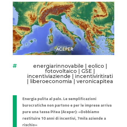
energiarinnovabile
|
eolico
|

fotovoltaico
|
GSE
|
incentiviaziende
|
incentiviritirati
|
liberoeconomia
|
veronicapitea
Energia
pulita al palo. Le semplificazioni
burocratiche non partono e per le imprese arriva
pure una tassa Pitea (Aceper): «Dobbiamo
restituire 10 anni di incentivi, 7mila aziende a
rischio»