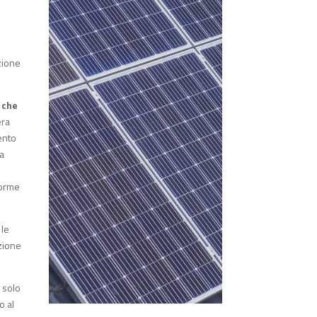
azione
o che
era
mento
za
norme
 le
azione
 solo
o al