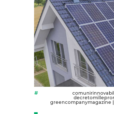
comunirinnovabil

decretomillepro
greencompanymagazine