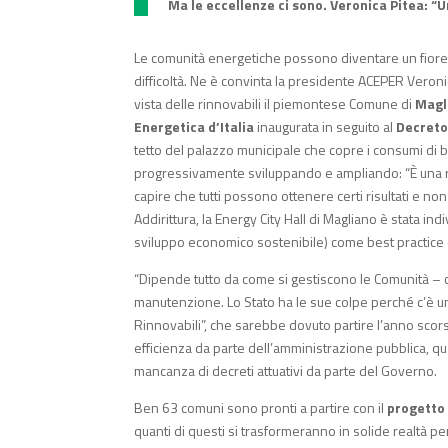
Ma le eccellenze ci sono. Veronica Pitea: “
Le comunità energetiche possono diventare un fiore all
difficoltà. Ne è convinta la presidente ACEPER Veroni
vista delle rinnovabili il piemontese Comune di
Magl
Energetica d’Italia
inaugurata in seguito al
Decreto
tetto del palazzo municipale che copre i consumi di bib
progressivamente sviluppando e ampliando: “È una real
capire che tutti possono ottenere certi risultati e non 
Addirittura, la Energy City Hall di Magliano è stata in
sviluppo economico sostenibile) come best practice 
“Dipende tutto da come si gestiscono le Comunità – c
manutenzione. Lo Stato ha le sue colpe perché c’è u
Rinnovabili”, che sarebbe dovuto partire l’anno sco
efficienza da parte dell’amministrazione pubblica, q
mancanza di decreti attuativi da parte del Governo.
Ben 63 comuni sono pronti a partire con il
progetto
quanti di questi si trasformeranno in solide realtà pe