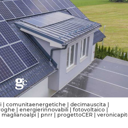
i
|
comunitaenergetiche
|
decimauscita
|
roghe
|
energierinnovabili
|
fotovoltaico
|
|
maglianoalpi
|
pnrr
|
progettoCER
|
veronicapi