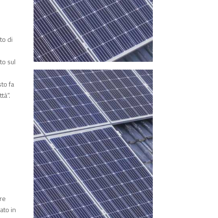
to di
to sul
to fa
tà”.
ire
ato in