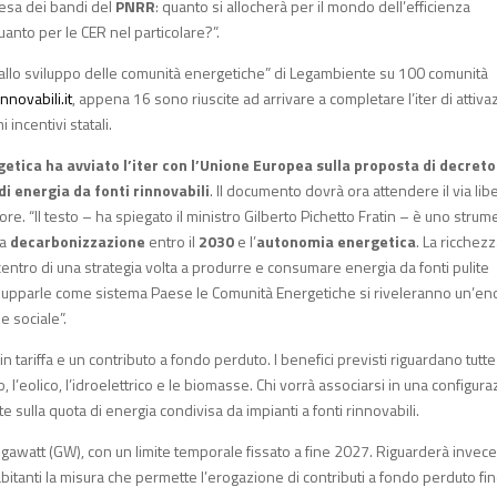
tesa dei bandi del
PNRR
: quanto si allocherà per il mondo dell’efficienza
nto per le CER nel particolare?”.
hi allo sviluppo delle comunità energetiche” di Legambiente su 100 comunità
nnovabili.it
, appena 16 sono riuscite ad arrivare a completare l’iter di attiv
 incentivi statali.
getica ha avviato l’iter con l’Unione Europea sulla proposta di decret
i energia da fonti rinnovabili
. Il documento dovrà ora attendere il via lib
re. “Il testo – ha spiegato il ministro Gilberto Pichetto Fratin – è uno stru
la
decarbonizzazione
entro il
2030
e l’
autonomia energetica
. La ricchez
l centro di una strategia volta a produrre e consumare energia da fonti pulite
vilupparle come sistema Paese le Comunità Energetiche si riveleranno un’e
e sociale”.
 tariffa e un contributo a fondo perduto. I benefici previsti riguardano tutte
o, l’eolico, l’idroelettrico e le biomasse. Chi vorrà associarsi in una configur
 sulla quota di energia condivisa da impianti a fonti rinnovabili.
igawatt (GW), con un limite temporale fissato a fine 2027. Riguarderà invece
bitanti la misura che permette l’erogazione di contributi a fondo perduto fin