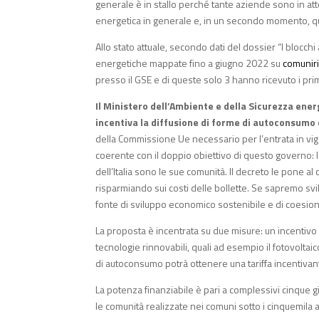
generale è in stallo perché tante aziende sono in at
energetica in generale e, in un secondo momento, qua
Allo stato attuale, secondo dati del dossier “I blocc
energetiche mappate fino a giugno 2022 su
comuniri
presso il GSE e di queste solo 3 hanno ricevuto i primi
Il Ministero dell’Ambiente e della Sicurezza ener
incentiva la diffusione di forme di autoconsumo d
della Commissione Ue necessario per l’entrata in vigo
coerente con il doppio obiettivo di questo governo: 
dell’Italia sono le sue comunità. Il decreto le pone a
risparmiando sui costi delle bollette. Se sapremo s
fonte di sviluppo economico sostenibile e di coesion
La proposta è incentrata su due misure: un incentivo in
tecnologie rinnovabili, quali ad esempio il fotovoltaic
di autoconsumo potrà ottenere una tariffa incentivante
La potenza finanziabile è pari a complessivi cinque g
le comunità realizzate nei comuni sotto i cinquemila a