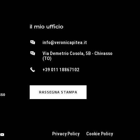
il mio ufficio
info@veronicapitea.it
Via Demetrio Cosola, 5B - Chivasso
(TO)
+39 011 18867102
o
RASSEGNA STAMPA
sso
Privacy Policy
Cookie Policy