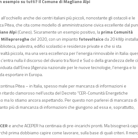
Un esempio su tutti? Il Comune di Magliano Alpi
’occhiello anche dei centri italiani più piccoli, nonostante gli ostacoli e le
ca Pitea, che cita come modello di amministrazione civica eccellente dal pun
iano
Alpi
(Cuneo). Sicuramente un esempio positivo, la
prima Comunità
 Milleproroghe
del 2020, con un impianto
fotovoltaico
da 20 kWp installa
lioteca, palestra, edifici scolastici e residenze private e che si sta
tà piccola, ma una vera eccellenza per l’energia rinnovabile in Italia: ques
c’entra nulla il discorso del divario tra Nord e Sud o della grandezza delle cit
dividuata dall’Enea (Agenzia nazionale per le nuove tecnologie, l’energia e lo
da esportare in Europa.
ontinua Pitea – in Italia, spesso male per mancanza di informazioni e
n ritardo clamoroso nell’uscita del Decreto “CER-Comunità Energetiche
rso ma lo stiamo ancora aspettando. Per questo non parlerei di mancanza di
uanto più di mancanza di informazioni che giungono ad essa e, soprattutto,
CER
e anche ACEPER ha centinaia di pre-incarichi pronti. Ma bisognerà cap
rché prima dobbiamo capire come lavorare, sulla base di quali criteri. Il merc