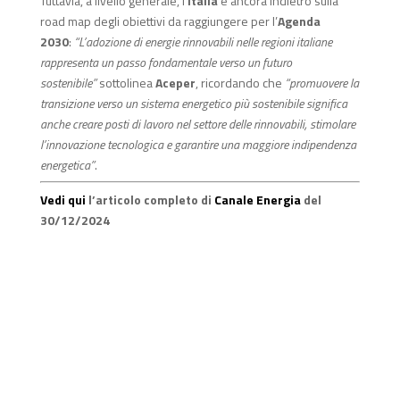
Tuttavia, a livello generale, l’
Italia
è ancora indietro sulla
road map degli obiettivi da raggiungere per l’
Agenda
2030
:
“L’adozione di energie rinnovabili nelle regioni italiane
rappresenta un passo fondamentale verso un futuro
sostenibile”
sottolinea
Aceper
, ricordando che
“promuovere la
transizione verso un sistema energetico più sostenibile significa
anche creare posti di lavoro nel settore delle rinnovabili, stimolare
l’innovazione tecnologica e garantire una maggiore indipendenza
energetica”
.
Vedi qui
l’articolo completo di
Canale Energia
del
30/12/2024