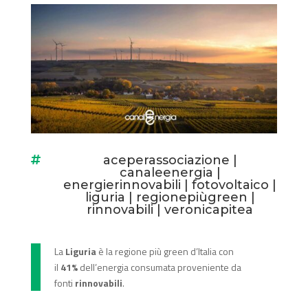
aceperassociazione
|

canaleenergia
|
energierinnovabili
|
fotovoltaico
|
liguria
|
regionepiùgreen
|
rinnovabili
|
veronicapitea
La
Liguria
è la regione più green d’Italia con
il
41%
dell’energia consumata proveniente da
fonti
rinnovabili
.