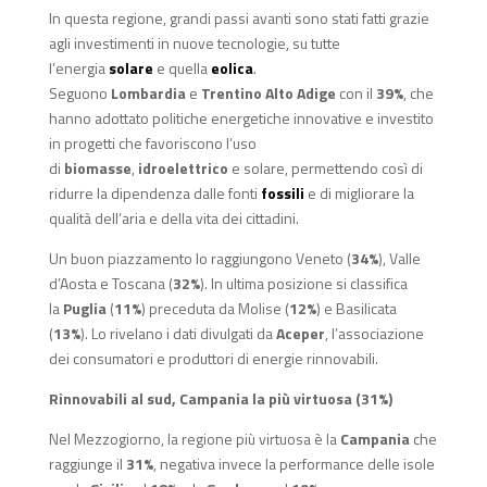
In questa regione, grandi passi avanti sono stati fatti grazie
agli investimenti in nuove tecnologie, su tutte
l’energia
solare
e quella
eolica
.
Seguono
Lombardia
e
Trentino Alto Adige
con il
39%
, che
hanno adottato politiche energetiche innovative e investito
in progetti che favoriscono l’uso
di
biomasse
,
idroelettrico
e solare, permettendo così di
ridurre la dipendenza dalle fonti
fossili
e di migliorare la
qualità dell’aria e della vita dei cittadini.
Un buon piazzamento lo raggiungono Veneto (
34%
), Valle
d’Aosta e Toscana (
32%
). In ultima posizione si classifica
la
Puglia
(
11%
) preceduta da Molise (
12%
) e Basilicata
(
13%
). Lo rivelano i dati divulgati da
Aceper
, l’associazione
dei consumatori e produttori di energie rinnovabili.
Rinnovabili al sud, Campania la più virtuosa (31%)
Nel Mezzogiorno, la regione più virtuosa è la
Campania
che
raggiunge il
31%
, negativa invece la performance delle isole