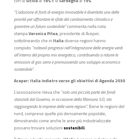
con la
Sicilia
al
18%
e la
Sardegna
al
19%
.
“L’adozione di fonti di energia rinnovabile è diventata una delle
priorità per affrontare le sfide del cambiamento climatico e
garantire un futuro sostenibile”
commenta nella nota
stampa
Veronica Pitea
, presidente di Aceper,
sottolineando che in
Italia
diverse regioni hanno
compiuto
“notevoli progressi nell’integrazione delle energie verdi
all’interno del proprio mix energetico, contribuendo a ridurre le
emissioni di gas serra e promuovendo uno sviluppo economico
sostenibile”
.
Aceper: Italia indietro verso gli obiettivi di Agenda 2030
L’associazione rileva che
“solo una piccola parte dei fondi
stanziati dal Governo, in occasione della Manovra 5.0, sta
raggiungendo le imprese delle varie regioni”
. Bene le regioni del
nord, comprese quelle più densamente popolate,
dimostrando come anche le aree più industrializzate
possano trovare soluzioni
sostenibili
.