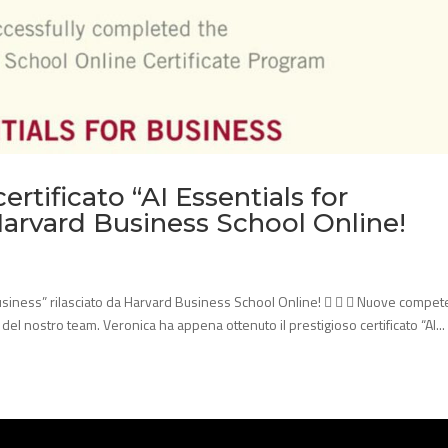
ertificato “AI Essentials for
 Harvard Business School Online!
or Business” rilasciato da Harvard Business School Online!    Nuove compe
del nostro team. Veronica ha appena ottenuto il prestigioso certificato “AI...