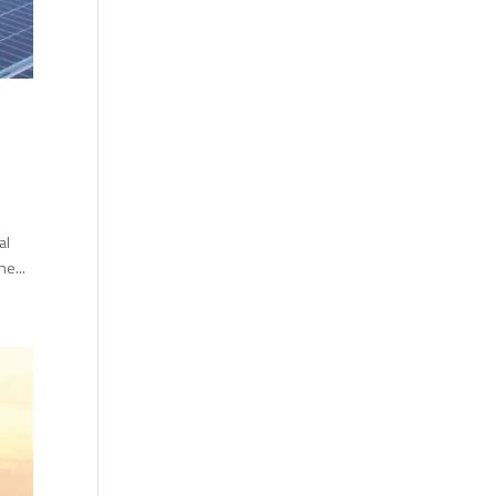
al
e...