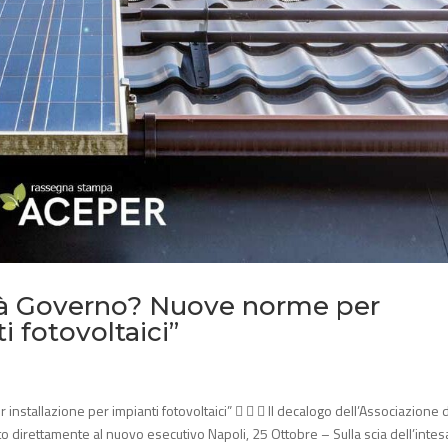
ità Governo? Nuove norme per
i fotovoltaici”
nstallazione per impianti fotovoltaici”    Il decalogo dell’Associazione 
o direttamente al nuovo esecutivo Napoli, 25 Ottobre – Sulla scia dell’intesa