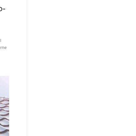
o-
l
erne