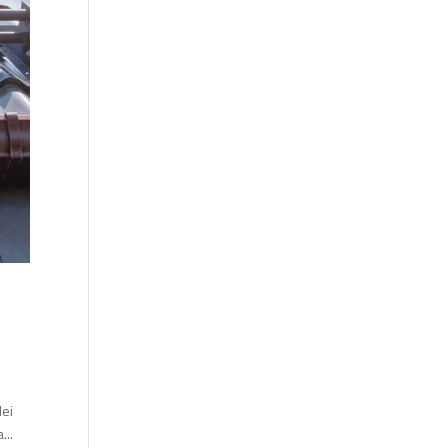
dei
...