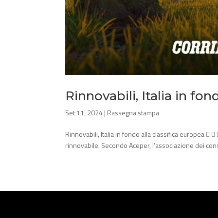
Rinnovabili, Italia in fon
Set 11, 2024
|
Rassegna stampa
Rinnovabili, Italia in fondo alla classifica europea  
rinnovabile. Secondo Aceper, l’associazione dei consu