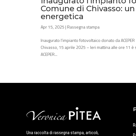
Inaugurato l’impianto f
Comune di Chivasso: un
energetica
Apr 15, 2025
|
Rassegna stampa
Inaugurato l’impianto fotovoltaico donato da ACEPER
Chivasso, 15 aprile 2025 – Ieri mattina alle ore 11 è 
ACEPER...
R
Una raccolta di rassegna stampa, articoli,
P