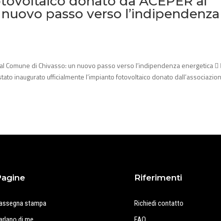
otovoltaico donato da ACEPER al
 nuovo passo verso l’indipendenza
 al Comune di Chivasso: un nuovo passo verso l’indipendenza energetica  
stato inaugurato ufficialmente l’impianto fotovoltaico donato dall’associazio
Pagine
Riferimenti
assegna stampa
Richiedi contatto
arlano di me
FAQ