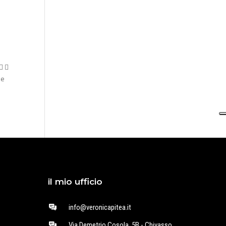
 
ne
il mio ufficio
info@veronicapitea.it
Via Demetrio Cosola, 5B - Chivasso