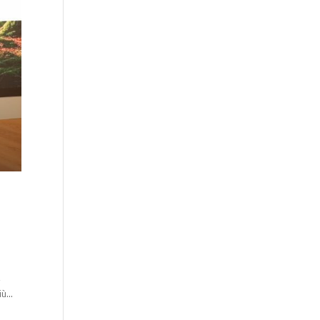
,
ù...