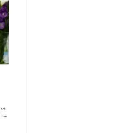
FER:
i,...