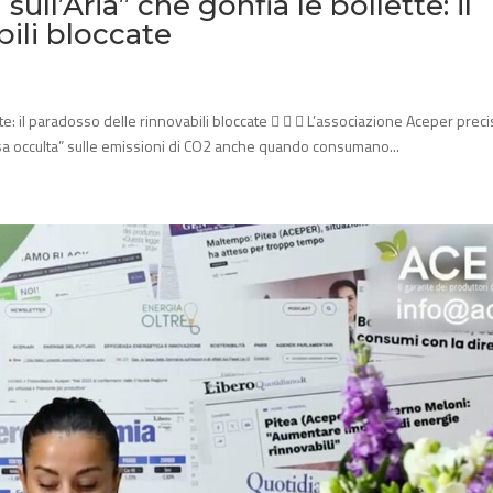
ull’Aria” che gonfia le bollette: il
ili bloccate
tte: il paradosso delle rinnovabili bloccate    L’associazione Aceper preci
ssa occulta” sulle emissioni di CO2 anche quando consumano...