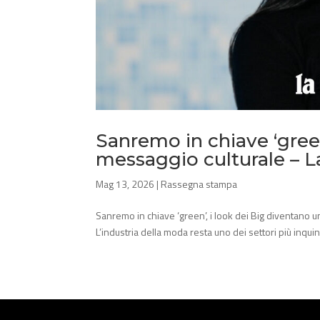
Sanremo in chiave ‘green
messaggio culturale – L
Mag 13, 2026
|
Rassegna stampa
Sanremo in chiave ‘green’, i look dei Big diventano
L’industria della moda resta uno dei settori più inquin