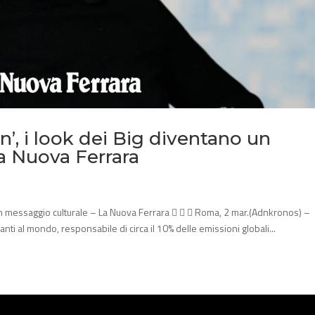
’, i look dei Big diventano un
a Nuova Ferrara
 un messaggio culturale – La Nuova Ferrara    Roma, 2 mar.(Adnkronos) –
anti al mondo, responsabile di circa il 10% delle emissioni globali...