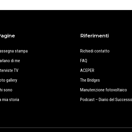
Pagine
Riferimenti
assegna stampa
Richiedi contatto
arlano di me
FAQ
nterviste TV
ACEPER
oto gallery
The Bridges
hi sono
Manutenzione fotovoltaico
a mia storia
Podcast – Diario del Success