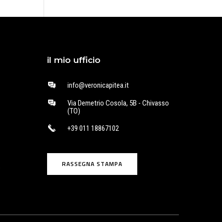
il mio ufficio
info@veronicapitea.it
Via Demetrio Cosola, 5B - Chivasso
(TO)
+39 011 18867102
RASSEGNA STAMPA
o