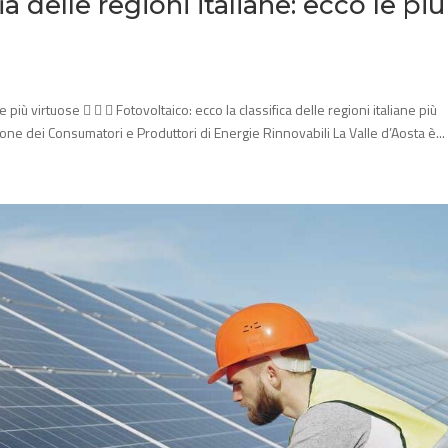
a delle regioni italiane: ecco le più
le più virtuose    Fotovoltaico: ecco la classifica delle regioni italiane più
one dei Consumatori e Produttori di Energie Rinnovabili La Valle d’Aosta è...