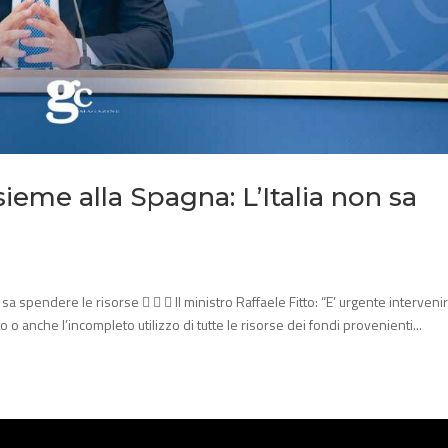
sieme alla Spagna: L’Italia non sa
 sa spendere le risorse    Il ministro Raffaele Fitto: “E’ urgente intervenir
 o anche l’incompleto utilizzo di tutte le risorse dei fondi provenienti...