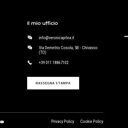
il mio ufficio
info@veronicapitea.it
Via Demetrio Cosola, 5B - Chivasso
(TO)
+39 011 18867102
RASSEGNA STAMPA
o
Privacy Policy
Cookie Policy