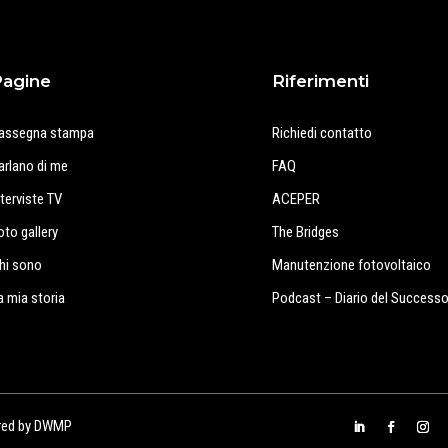
Pagine
Riferimenti
assegna stampa
Richiedi contatto
arlano di me
FAQ
nterviste TV
ACEPER
oto gallery
The Bridges
hi sono
Manutenzione fotovoltaico
a mia storia
Podcast – Diario del Success
red by
DWMP