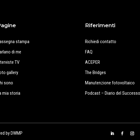
Pagine
Riferimenti
assegna stampa
Richiedi contatto
arlano di me
FAQ
nterviste TV
ACEPER
oto gallery
The Bridges
hi sono
Manutenzione fotovoltaico
a mia storia
Podcast – Diario del Success
red by
DWMP