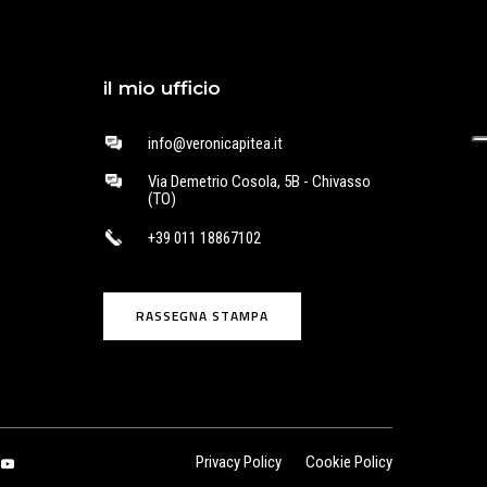
il mio ufficio
info@veronicapitea.it
Via Demetrio Cosola, 5B - Chivasso
(TO)
+39 011 18867102
RASSEGNA STAMPA
o
Privacy Policy
Cookie Policy