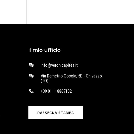
il mio ufficio
info@veronicapitea.it
Via Demetrio Cosola, 5B - Chivasso
(TO)
+39 011 18867102
RASSEGNA STAMPA
o