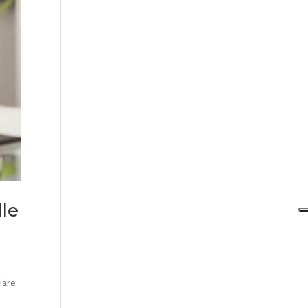
lle
iare