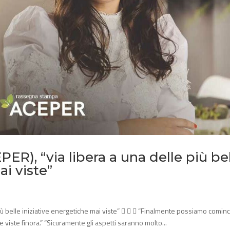
ER), “via libera a una delle più be
ai viste”
più belle iniziative energetiche mai viste”    “Finalmente possiamo cominc
e viste finora.” “Sicuramente gli aspetti saranno molto...