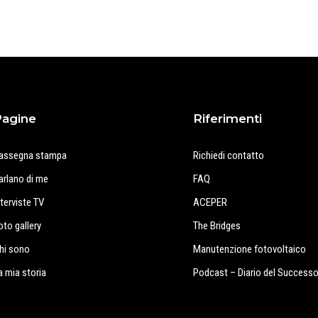
Pagine
Riferimenti
assegna stampa
Richiedi contatto
arlano di me
FAQ
nterviste TV
ACEPER
oto gallery
The Bridges
hi sono
Manutenzione fotovoltaico
a mia storia
Podcast – Diario del Success