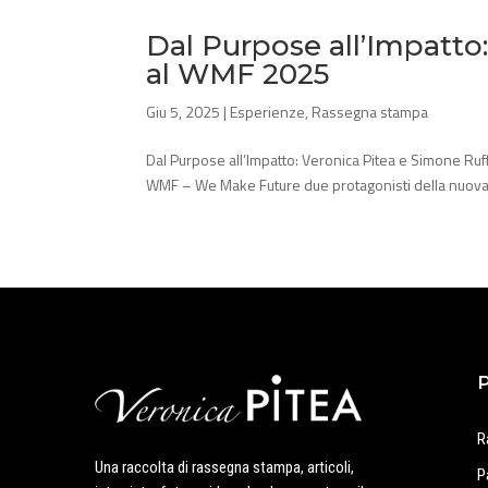
Dal Purpose all’Impatto
al WMF 2025
Giu 5, 2025
|
Esperienze
,
Rassegna stampa
Dal Purpose all’Impatto: Veronica Pitea e Simone Ruff
WMF – We Make Future due protagonisti della nuova im
R
Una raccolta di rassegna stampa, articoli,
P