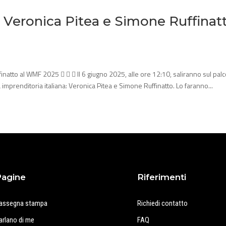
: Veronica Pitea e Simone Ruffinat
inatto al WMF 2025    Il 6 giugno 2025, alle ore 12:10, saliranno sul palc
prenditoria italiana: Veronica Pitea e Simone Ruffinatto. Lo faranno...
Pagine
Riferimenti
assegna stampa
Richiedi contatto
arlano di me
FAQ