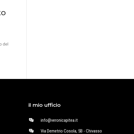
to
o del
il mio ufficio
info@veronicapitea.it
Via Demetrio Cosola, 5B - Chivasso