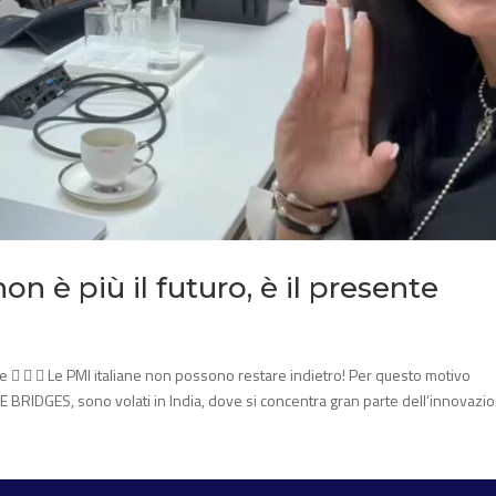
 non è più il futuro, è il presente
esente    Le PMI italiane non possono restare indietro! Per questo motivo
 BRIDGES, sono volati in India, dove si concentra gran parte dell’innovazio