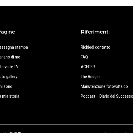
Pagine
Riferimenti
assegna stampa
Richiedi contatto
arlano di me
FAQ
nterviste TV
ACEPER
oto gallery
The Bridges
hi sono
Manutenzione fotovoltaico
a mia storia
Podcast – Diario del Success