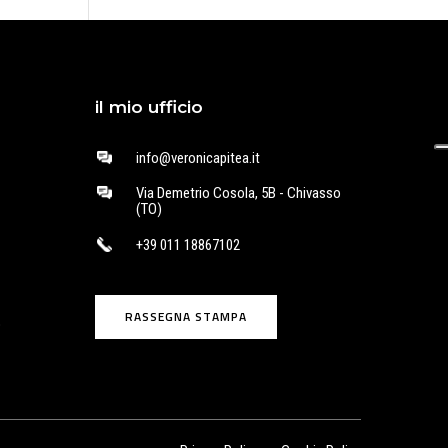
il mio ufficio
info@veronicapitea.it
Via Demetrio Cosola, 5B - Chivasso
(TO)
+39 011 18867102
RASSEGNA STAMPA
o