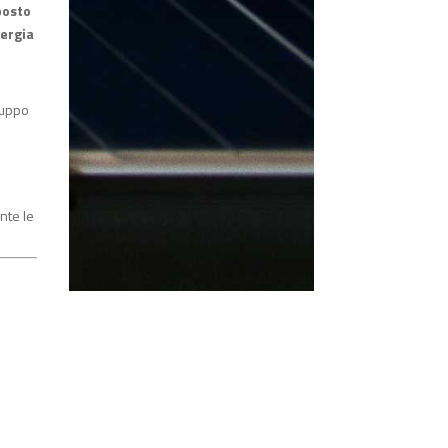
 posto
nergia
iluppo
nte le