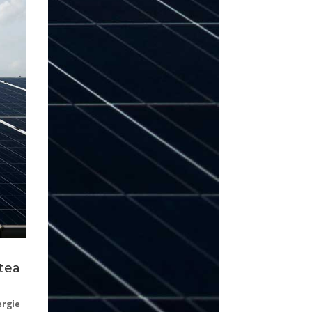
tea
ergie