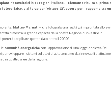
pianti fotovoltaici in 17 regioni italiane, il Piemonte risulta al primo
 fotovoltaico, e al terzo per “virtuosità”, ovvero per il rapporto tra e
ambiente,
Matteo Marnati
– che fotografa una realtà già improntata allo sv
entata dimostra la grande capacità della nostra Regione di investire in
ci porterà a triplicare questo dato entro il 2030″.
e le
comunità energetiche
con l’approvazione di una legge dedicata. Dal
 per sviluppare i sistemi collettivi di autoconsumo da rinnovabili e attualme
o in quattro aree della regione.