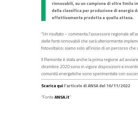
rinnovabili, su un campione di oltre 5mila im
della classifica per produzione di energia da
effettivamente prodotta e quella attesa.
“Un risultato – commenta l’assessore regionale all’
delle fonti rinnovabili che sarà ulteriormente implem
fotovoltaico: siamo solo all’inizio di un percorso che 
Il Piemonte è stata anche la prima regione ad avviar
dicembre 2020 sono in vigore disposizioni e incentivi
comunità energetiche sono sperimentate con success
Scarica qui
l’articolo di ANSA del 10/11/2022
“Fonte
ANSA.it
”