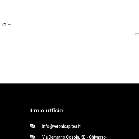
ivo
→
il mio ufficio
info@veronicapitea.it
Via Demetrio Cosola, 5B - Chivasso