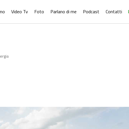
ono
Video Tv
Foto
Parlano di me
Podcast
Contatti
nergia