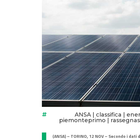
ANSA
|
classifica
|
ener

piemonteprimo
|
rassegna
(ANSA) – TORINO, 12 NOV – Secondo i dati de