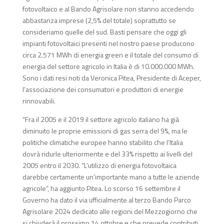
fotovoltaico e al Bando Agrisolare non stanno accedendo
abbastanza imprese (2,5% del totale) soprattutto se
consideriamo quelle del sud. Basti pensare che oggi gli
impianti fotovoltaici presenti nel nostro paese producono
circa 2.571 MWh di energia green e il totale del consumo di
energia del settore agricolo in Italia è di 10.000.000 MWh.
Sono i dati resi noti da Veronica Pitea, Presidente di Aceper,
l’associazione dei consumatori e produttori di energie
rinnovabili.
“Fra il 2005 e il 2019 il settore agricolo italiano ha già
diminuito le proprie emissioni di gas serra del 9%, ma le
politiche climatiche europee hanno stabilito che l’Italia
dovrà ridurle ulteriormente e del 33% rispetto ai livelli del
2005 entro il 2030. “L’utilizzo di energia fotovoltaica
darebbe certamente un’importante mano a tutte le aziende
agricole”, ha aggiunto Pitea. Lo scorso 16 settembre il
Governo ha dato il via ufficialmente al terzo Bando Parco
Agrisolare 2024 dedicato alle regioni del Mezzogiorno che
si chiuderà il prossimo 14 ottobre e che prevede contributi