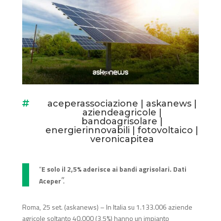
aceperassociazione
|
askanews
|

aziendeagricole
|
bandoagrisolare
|
energierinnovabili
|
fotovoltaico
|
veronicapitea
“
E solo il 2,5% aderisce ai bandi agrisolari. Dati
”.
Aceper
Roma, 25 set. (askanews) – In Italia su 1.133.006 aziende
agricole soltanto 40.000 (3,5%) hanno un impianto