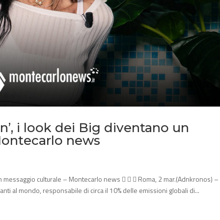
’, i look dei Big diventano un
Montecarlo news
 un messaggio culturale – Montecarlo news    Roma, 2 mar.(Adnkronos) –
anti al mondo, responsabile di circa il 10% delle emissioni globali di...