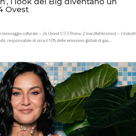
’, i look dei Big diventano un
4 Ovest
un messaggio culturale – 24 Ovest    Roma, 2 mar.(Adnkronos) – L’industr
o, responsabile di circa il 10% delle emissioni globali di gas...