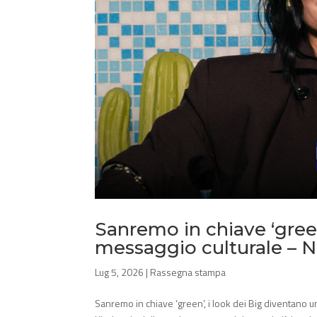
Sanremo in chiave ‘green
messaggio culturale – 
Lug 5, 2026
|
Rassegna stampa
Sanremo in chiave ‘green’, i look dei Big diventano