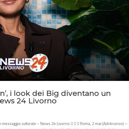
’, i look dei Big diventano un
News 24 Livorno
 un messaggio culturale – News 24 Livorno    Roma, 2 mar.(Adnkronos) –