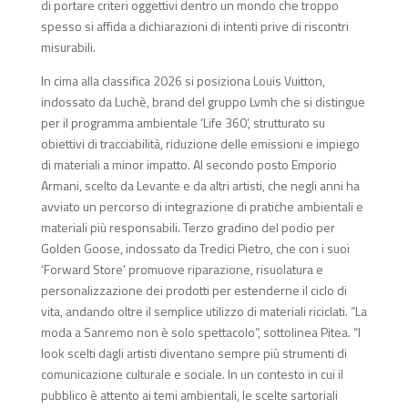
di portare criteri oggettivi dentro un mondo che troppo
spesso si affida a dichiarazioni di intenti prive di riscontri
misurabili.
In cima alla classifica 2026 si posiziona Louis Vuitton,
indossato da Luchè, brand del gruppo Lvmh che si distingue
per il programma ambientale ‘Life 360’, strutturato su
obiettivi di tracciabilità, riduzione delle emissioni e impiego
di materiali a minor impatto. Al secondo posto Emporio
Armani, scelto da Levante e da altri artisti, che negli anni ha
avviato un percorso di integrazione di pratiche ambientali e
materiali più responsabili. Terzo gradino del podio per
Golden Goose, indossato da Tredici Pietro, che con i suoi
‘Forward Store’ promuove riparazione, risuolatura e
personalizzazione dei prodotti per estenderne il ciclo di
vita, andando oltre il semplice utilizzo di materiali riciclati. “La
moda a Sanremo non è solo spettacolo”, sottolinea Pitea. “I
look scelti dagli artisti diventano sempre più strumenti di
comunicazione culturale e sociale. In un contesto in cui il
pubblico è attento ai temi ambientali, le scelte sartoriali