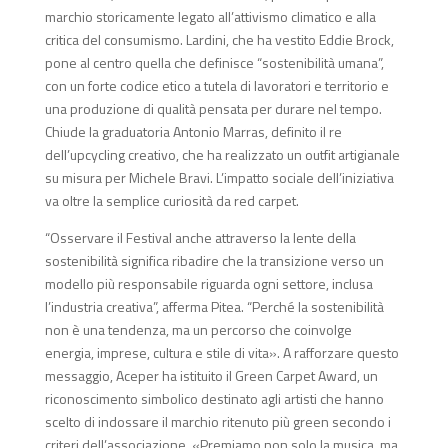
marchio storicamente legato all’attivismo climatico e alla
critica del consumismo. Lardini, che ha vestito Eddie Brock,
pone al centro quella che definisce “sostenibilità umana”,
con un forte codice etico a tutela di lavoratori e territorio e
una produzione di qualità pensata per durare nel tempo.
Chiude la graduatoria Antonio Marras, definito il re
dell’upcycling creativo, che ha realizzato un outfit artigianale
su misura per Michele Bravi. L’impatto sociale dell’iniziativa
va oltre la semplice curiosità da red carpet.
“Osservare il Festival anche attraverso la lente della
sostenibilità significa ribadire che la transizione verso un
modello più responsabile riguarda ogni settore, inclusa
l’industria creativa”, afferma Pitea. “Perché la sostenibilità
non è una tendenza, ma un percorso che coinvolge
energia, imprese, cultura e stile di vita». A rafforzare questo
messaggio, Aceper ha istituito il Green Carpet Award, un
riconoscimento simbolico destinato agli artisti che hanno
scelto di indossare il marchio ritenuto più green secondo i
criteri dell’associazione. «Premiamo non solo la musica, ma