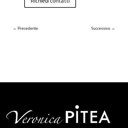
Richiedi contatti
←
Precedente
Successivo
→