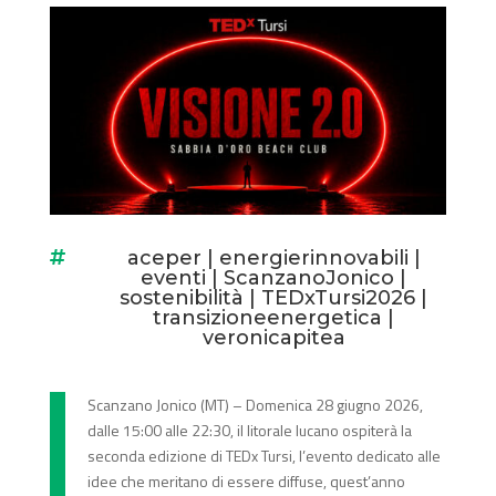
aceper
|
energierinnovabili
|

eventi
|
ScanzanoJonico
|
sostenibilità
|
TEDxTursi2026
|
transizioneenergetica
|
veronicapitea
Scanzano Jonico (MT) – Domenica 28 giugno 2026,
dalle 15:00 alle 22:30, il litorale lucano ospiterà la
seconda edizione di TEDx Tursi, l’evento dedicato alle
idee che meritano di essere diffuse, quest’anno