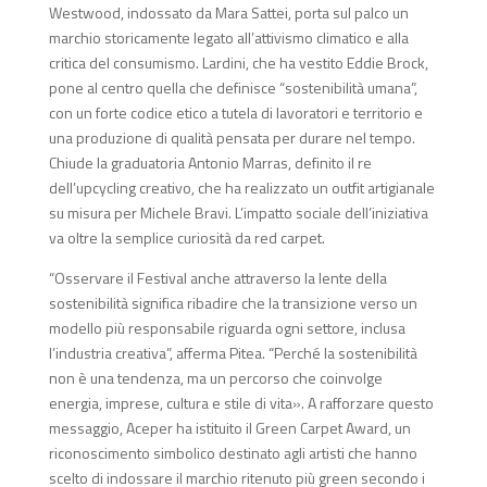
Westwood, indossato da Mara Sattei, porta sul palco un
marchio storicamente legato all’attivismo climatico e alla
critica del consumismo. Lardini, che ha vestito Eddie Brock,
pone al centro quella che definisce “sostenibilità umana”,
con un forte codice etico a tutela di lavoratori e territorio e
una produzione di qualità pensata per durare nel tempo.
Chiude la graduatoria Antonio Marras, definito il re
dell’upcycling creativo, che ha realizzato un outfit artigianale
su misura per Michele Bravi. L’impatto sociale dell’iniziativa
va oltre la semplice curiosità da red carpet.
“Osservare il Festival anche attraverso la lente della
sostenibilità significa ribadire che la transizione verso un
modello più responsabile riguarda ogni settore, inclusa
l’industria creativa”, afferma Pitea. “Perché la sostenibilità
non è una tendenza, ma un percorso che coinvolge
energia, imprese, cultura e stile di vita». A rafforzare questo
messaggio, Aceper ha istituito il Green Carpet Award, un
riconoscimento simbolico destinato agli artisti che hanno
scelto di indossare il marchio ritenuto più green secondo i