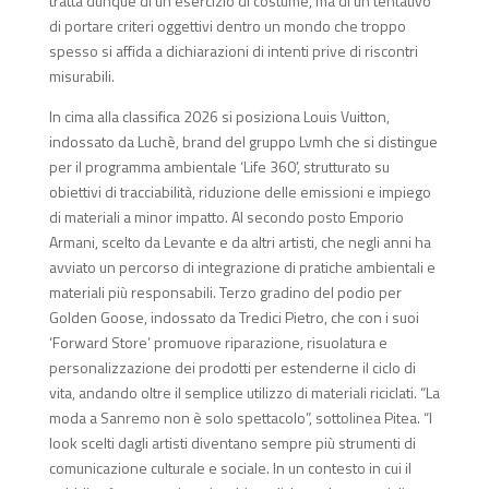
tratta dunque di un esercizio di costume, ma di un tentativo
di portare criteri oggettivi dentro un mondo che troppo
spesso si affida a dichiarazioni di intenti prive di riscontri
misurabili.
In cima alla classifica 2026 si posiziona Louis Vuitton,
indossato da Luchè, brand del gruppo Lvmh che si distingue
per il programma ambientale ‘Life 360’, strutturato su
obiettivi di tracciabilità, riduzione delle emissioni e impiego
di materiali a minor impatto. Al secondo posto Emporio
Armani, scelto da Levante e da altri artisti, che negli anni ha
avviato un percorso di integrazione di pratiche ambientali e
materiali più responsabili. Terzo gradino del podio per
Golden Goose, indossato da Tredici Pietro, che con i suoi
‘Forward Store’ promuove riparazione, risuolatura e
personalizzazione dei prodotti per estenderne il ciclo di
vita, andando oltre il semplice utilizzo di materiali riciclati. “La
moda a Sanremo non è solo spettacolo”, sottolinea Pitea. “I
look scelti dagli artisti diventano sempre più strumenti di
comunicazione culturale e sociale. In un contesto in cui il