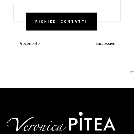
RICHIEDI CONTATTI
←
Precedente
Successivo
→