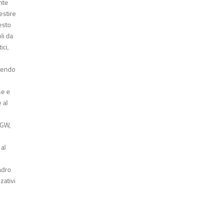
nte
estire
resto
li da
ici,
inendo
se e
 al
 GW,
 al
uadro
zativi