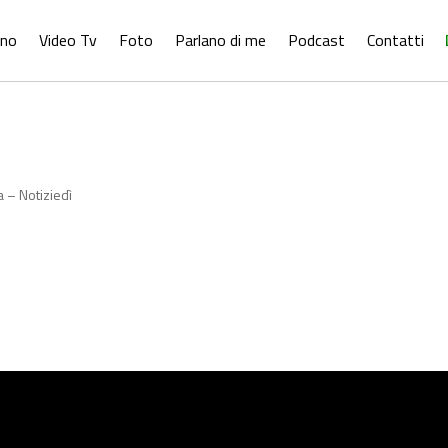
ono
Video Tv
Foto
Parlano di me
Podcast
Contatti
ta – Notiziedì