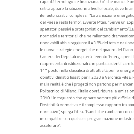
capacità tecnologica e finanziaria. Ciò che manca è u
critica appare la situazione a livello locale, dove 
iter autorizzativi complessi. “La transizione energetic
del Paese resta fermo”, avverte Pitea. “Serve un appro
spettatori passivi a protagonisti del cambiamento”.La t
normativi e territoriali che ne rallentano drammatic
rinnovabili abbia raggiunto il 43,8% del totale naz
le nuove strategie energetiche nel quadro del Piano N
Camera dei Deputati ospiterà l’evento ‘Energia per il 
rappresentanti istituzionali che punta a identificare le
14° posto nella classifica di attrattività per le energi
obiettivi climatici fissati per il 2030 e Veronica Pi
ma la realtà è che i progetti non partono per mancanz
Politecnico di Milano, l’Italia dovrà ridurre le emission
2050. Un traguardo che appare sempre più difficile da 
l’instabilità normativa e il complesso rapporto tra am
normativo”, spiega Pitea. “Bandi che cambiano con cad
incompatibili con qualsiasi programmazione industri
accelerare”.