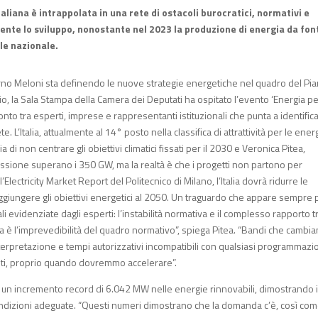
liana è intrappolata in una rete di ostacoli burocratici, normativi e
ente lo sviluppo, nonostante nel 2023 la produzione di energia da fon
ale nazionale.
o Meloni sta definendo le nuove strategie energetiche nel quadro del Pi
io, la Sala Stampa della Camera dei Deputati ha ospitato l’evento ‘Energia per
ronto tra esperti, imprese e rappresentanti istituzionali che punta a identific
. L’Italia, attualmente al 14° posto nella classifica di attrattività per le ener
a di non centrare gli obiettivi climatici fissati per il 2030 e Veronica Pitea,
ssione superano i 350 GW, ma la realtà è che i progetti non partono per
lectricity Market Report del Politecnico di Milano, l’Italia dovrà ridurre le
raggiungere gli obiettivi energetici al 2050. Un traguardo che appare sempre 
pali evidenziate dagli esperti: l’instabilità normativa e il complesso rapporto t
ma è l’imprevedibilità del quadro normativo”, spiega Pitea. “Bandi che cambi
interpretazione e tempi autorizzativi incompatibili con qualsiasi programmaz
enti, proprio quando dovremmo accelerare”.
ato un incremento record di 6.042 MW nelle energie rinnovabili, dimostrando i
ndizioni adeguate. “Questi numeri dimostrano che la domanda c’è, così com