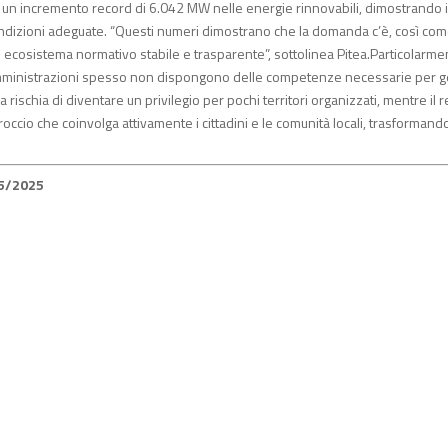
ato un incremento record di 6.042 MW nelle energie rinnovabili, dimostrando i
ndizioni adeguate. “Questi numeri dimostrano che la domanda c’è, così com
n ecosistema normativo stabile e trasparente”, sottolinea Pitea.Particolarme
le amministrazioni spesso non dispongono delle competenze necessarie per g
a rischia di diventare un privilegio per pochi territori organizzati, mentre il 
ccio che coinvolga attivamente i cittadini e le comunità locali, trasformando
05/2025