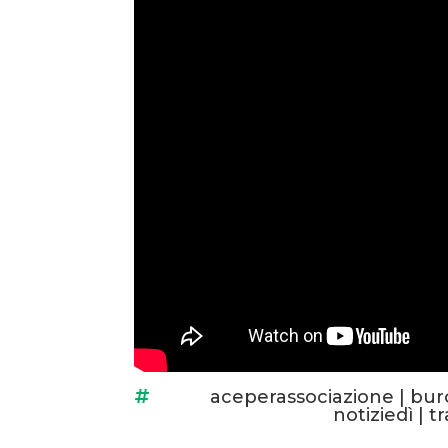
aceperassociazione
|
bur

notiziedì
|
t