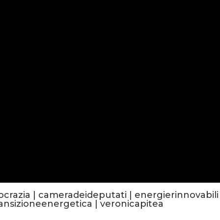
ocrazia
|
cameradeideputati
|
energierinnovabili
ransizioneenergetica
|
veronicapitea