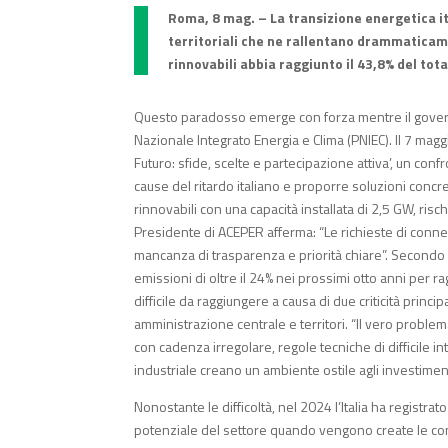
Roma, 8 mag. – La transizione energetica ita
territoriali che ne rallentano drammaticam
rinnovabili abbia raggiunto il 43,8% del tot
Questo paradosso emerge con forza mentre il govern
Nazionale Integrato Energia e Clima (PNIEC). Il 7 magg
Futuro: sfide, scelte e partecipazione attiva’, un conf
cause del ritardo italiano e proporre soluzioni concrete
rinnovabili con una capacità installata di 2,5 GW, rischi
Presidente di ACEPER afferma: “Le richieste di conne
mancanza di trasparenza e priorità chiare”. Secondo l’E
emissioni di oltre il 24% nei prossimi otto anni per 
difficile da raggiungere a causa di due criticità princi
amministrazione centrale e territori. “Il vero proble
con cadenza irregolare, regole tecniche di difficile 
industriale creano un ambiente ostile agli investim
Nonostante le difficoltà, nel 2024 l’Italia ha registr
potenziale del settore quando vengono create le co