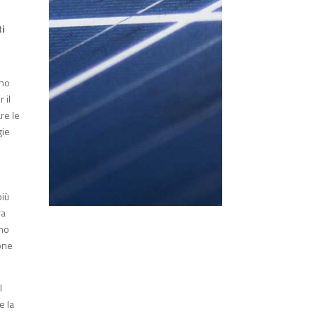
ti
ano
 il
are le
gie
più
ra
ano
ione
l
e la