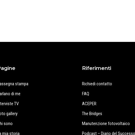
Pagine
Riferimenti
assegna stampa
Richiedi contatto
arlano di me
FAQ
nterviste TV
ACEPER
oto gallery
The Bridges
hi sono
Manutenzione fotovoltaico
a mia storia
Podcast – Diario del Success