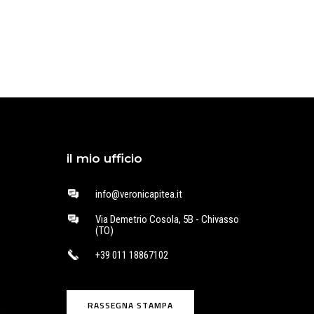
il mio ufficio
info@veronicapitea.it
Via Demetrio Cosola, 5B - Chivasso
(TO)
+39 011 18867102
RASSEGNA STAMPA
o