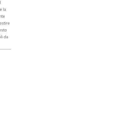
l
e la
nte
estire
resto
li da