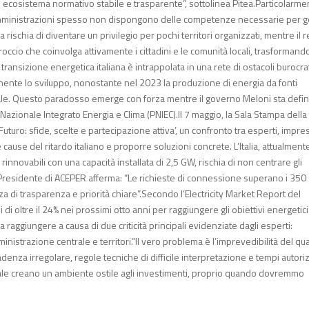
n ecosistema normativo stabile e trasparente”, sottolinea Pitea.Particolarme
le amministrazioni spesso non dispongono delle competenze necessarie per g
a rischia di diventare un privilegio per pochi territori organizzati, mentre il 
ccio che coinvolga attivamente i cittadini e le comunità locali, trasformando
ransizione energetica italiana è intrappolata in una rete di ostacoli burocrat
amente lo sviluppo, nonostante nel 2023 la produzione di energia da fonti
ionale. Questo paradosso emerge con forza mentre il governo Meloni sta def
azionale Integrato Energia e Clima (PNIEC).Il 7 maggio, la Sala Stampa della
Futuro: sfide, scelte e partecipazione attiva’, un confronto tra esperti, impre
 cause del ritardo italiano e proporre soluzioni concrete. L’Italia, attualmente
e rinnovabili con una capacità installata di 2,5 GW, rischia di non centrare gli
tea, Presidente di ACEPER afferma: “Le richieste di connessione superano i 350
a di trasparenza e priorità chiare”.Secondo l’Electricity Market Report del
i di oltre il 24% nei prossimi otto anni per raggiungere gli obiettivi energetici
raggiungere a causa di due criticità principali evidenziate dagli esperti:
ministrazione centrale e territori.”Il vero problema è l’imprevedibilità del q
enza irregolare, regole tecniche di difficile interpretazione e tempi autoriz
ale creano un ambiente ostile agli investimenti, proprio quando dovremmo