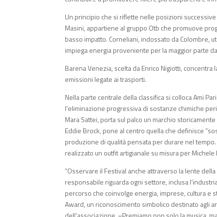
Un principio che si riflette nelle posizioni successive
Masini, appartiene al gruppo Otb che promuove progett
basso impatto. Corneliani, indossato da Colombre, uti
impiega energia proveniente per la maggior parte da f
Barena Venezia, scelta da Enrico Nigiotti, concentra
emissioni legate ai trasporti.
Nella parte centrale della classifica si colloca Ami Pa
l’eliminazione progressiva di sostanze chimiche peri
Mara Sattei, porta sul palco un marchio storicamente le
Eddie Brock, pone al centro quella che definisce “soste
produzione di qualità pensata per durare nel tempo. C
realizzato un outfit artigianale su misura per Michele B
“Osservare il Festival anche attraverso la lente della
responsabile riguarda ogni settore, inclusa l’industri
percorso che coinvolge energia, imprese, cultura e sti
Award, un riconoscimento simbolico destinato agli art
dell’associazione. «Premiamo non solo la musica, ma 