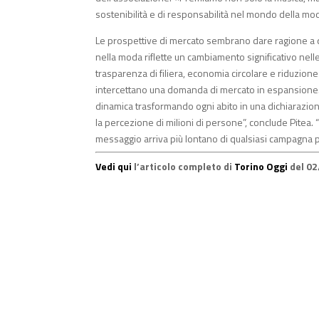
sostenibilità e di responsabilità nel mondo della mod
Le prospettive di mercato sembrano dare ragione a q
nella moda riflette un cambiamento significativo nelle
trasparenza di filiera, economia circolare e riduzio
intercettano una domanda di mercato in espansione. Il
dinamica trasformando ogni abito in una dichiarazione p
la percezione di milioni di persone”, conclude Pitea. 
messaggio arriva più lontano di qualsiasi campagna pu
Vedi qui
l’articolo completo di
Torino Oggi
del 0