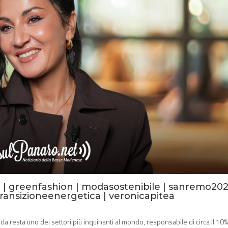
i
|
greenfashion
|
modasostenibile
|
sanremo20
transizioneenergetica
|
veronicapitea
a resta uno dei settori più inquinanti al mondo, responsabile di circa il 10%