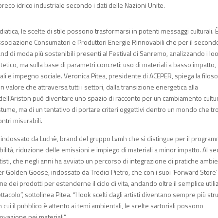
preco idrico industriale secondo i dati delle Nazioni Unite.
iatica, le scelte di stile possono trasformarsi in potenti messaggi culturali. 
 Associazione Consumatori e Produttori Energie Rinnovabili che per il second
nd di moda più sostenibili presenti al Festival di Sanremo, analizzando i lo
stetico, ma sulla base di parametri concreti: uso di materiali a basso impatto,
tali e impegno sociale. Veronica Pitea, presidente di ACEPER, spiega la filoso
n valore che attraversa tutti i settori, dalla transizione energetica alla
o dell’Ariston può diventare uno spazio di racconto per un cambiamento cultu
ostume, ma di un tentativo di portare criteri oggettivi dentro un mondo che t
ontri misurabili.
on, indossato da Luchè, brand del gruppo Lvmh che si distingue per il progra
ciabilità, riduzione delle emissioni e impiego di materiali a minor impatto. Al 
isti, che negli anni ha avviato un percorso di integrazione di pratiche ambie
er Golden Goose, indossato da Tredici Pietro, che con i suoi ‘Forward Store’
dei prodotti per estenderne il ciclo di vita, andando oltre il semplice utili
tacolo”, sottolinea Pitea. “I look scelti dagli artisti diventano sempre più st
 cui il pubblico è attento ai temi ambientali, le scelte sartoriali possono
ovazione nei materiali”.