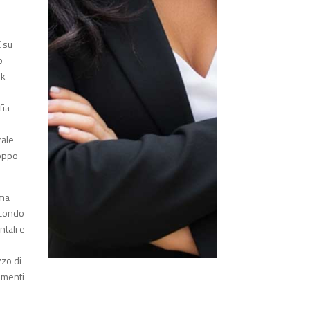
È su
o
ok
fia
rale
roppo
mma
secondo
ntali e
zzo di
rumenti