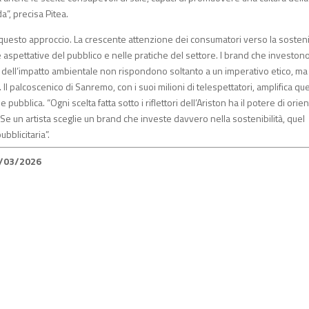
a”, precisa Pitea.
uesto approccio. La crescente attenzione dei consumatori verso la sostenib
 aspettative del pubblico e nelle pratiche del settore. I brand che investono
ne dell’impatto ambientale non rispondono soltanto a un imperativo etico, ma
 palcoscenico di Sanremo, con i suoi milioni di telespettatori, amplifica qu
ubblica. “Ogni scelta fatta sotto i riflettori dell’Ariston ha il potere di orie
“Se un artista sceglie un brand che investe davvero nella sostenibilità, quel
bblicitaria”.
2/03/2026