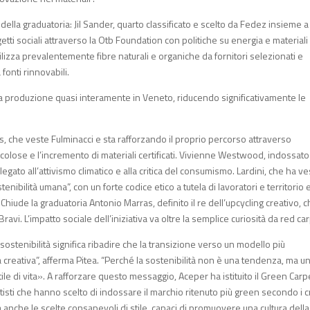
 della graduatoria: Jil Sander, quarto classificato e scelto da Fedez insieme a
i sociali attraverso la Otb Foundation con politiche su energia e materiali
lizza prevalentemente fibre naturali e organiche da fornitori selezionati e
onti rinnovabili.
 la produzione quasi interamente in Veneto, riducendo significativamente le
ris, che veste Fulminacci e sta rafforzando il proprio percorso attraverso
colose e l’incremento di materiali certificati. Vivienne Westwood, indossato
gato all’attivismo climatico e alla critica del consumismo. Lardini, che ha ve
nibilità umana”, con un forte codice etico a tutela di lavoratori e territorio 
hiude la graduatoria Antonio Marras, definito il re dell’upcycling creativo, 
ravi. L’impatto sociale dell’iniziativa va oltre la semplice curiosità da red ca
 sostenibilità significa ribadire che la transizione verso un modello più
a creativa”, afferma Pitea. “Perché la sostenibilità non è una tendenza, ma u
le di vita». A rafforzare questo messaggio, Aceper ha istituito il Green Carp
isti che hanno scelto di indossare il marchio ritenuto più green secondo i cr
anche le scelte consapevoli di stile, capaci di promuovere una cultura della