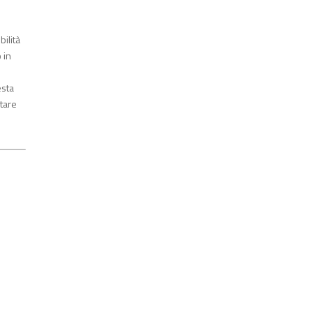
ilità
 in
esta
ntare