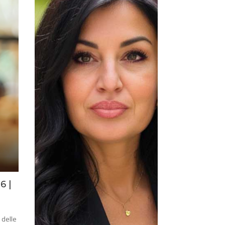
26
|
 delle