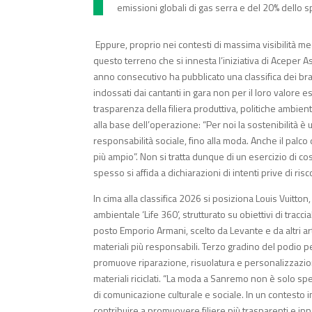
emissioni globali di gas serra e del 20% dello s
Eppure, proprio nei contesti di massima visibilità med
questo terreno che si innesta l’iniziativa di Aceper
anno consecutivo ha pubblicato una classifica dei bra
indossati dai cantanti in gara non per il loro valore e
trasparenza della filiera produttiva, politiche ambien
alla base dell’operazione: “Per noi la sostenibilità è u
responsabilità sociale, fino alla moda. Anche il palc
più ampio”. Non si tratta dunque di un esercizio di c
spesso si affida a dichiarazioni di intenti prive di risc
In cima alla classifica 2026 si posiziona Louis Vuitt
ambientale ‘Life 360’, strutturato su obiettivi di trac
posto Emporio Armani, scelto da Levante e da altri art
materiali più responsabili. Terzo gradino del podio p
promuove riparazione, risuolatura e personalizzazione 
materiali riciclati. “La moda a Sanremo non è solo spet
di comunicazione culturale e sociale. In un contesto in
contribuire a promuovere filiere più trasparenti e inn