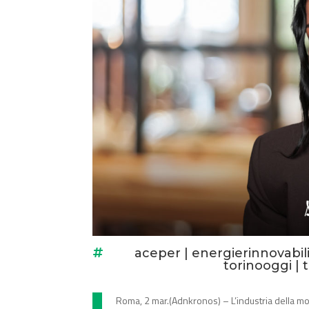
aceper
|
energierinnovabil

torinooggi
|
Roma, 2 mar.(Adnkronos) – L’industria della mod