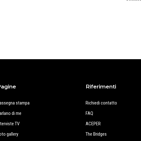
Pagine
Riferimenti
assegna stampa
Richiedi contatto
arlano di me
FAQ
nterviste TV
ACEPER
oto gallery
The Bridges