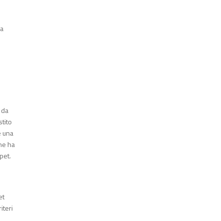
 a
 da
stito
e una
che ha
rpet.
n
et
iteri