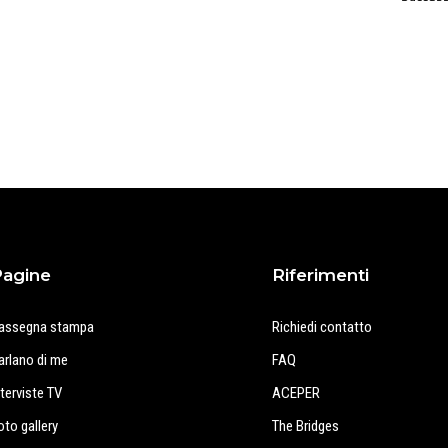
Pagine
Riferimenti
assegna stampa
Richiedi contatto
arlano di me
FAQ
nterviste TV
ACEPER
oto gallery
The Bridges