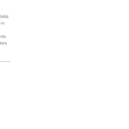
ilità
 in
esta
ntare