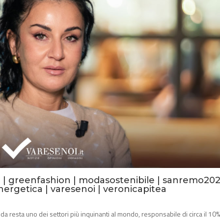
i
|
greenfashion
|
modasostenibile
|
sanremo20
nergetica
|
varesenoi
|
veronicapitea
a resta uno dei settori più inquinanti al mondo, responsabile di circa il 10%