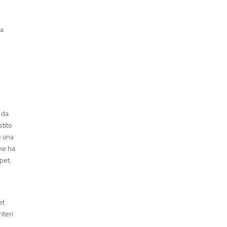
 a
 da
stito
e una
che ha
rpet.
n
et
iteri