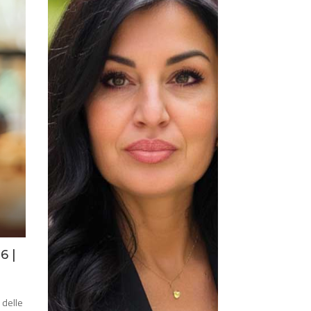
26
|
 delle