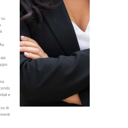
È su
o
ok
fia
rale
roppo
mma
secondo
ntali e
zzo di
rumenti