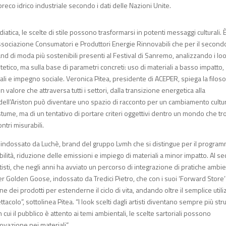
preco idrico industriale secondo i dati delle Nazioni Unite.
iatica, le scelte di stile possono trasformarsi in potenti messaggi culturali. 
 Associazione Consumatori e Produttori Energie Rinnovabili che per il second
nd di moda più sostenibili presenti al Festival di Sanremo, analizzando i lo
stetico, ma sulla base di parametri concreti: uso di materiali a basso impatto,
tali e impegno sociale. Veronica Pitea, presidente di ACEPER, spiega la filoso
n valore che attraversa tutti i settori, dalla transizione energetica alla
o dell’Ariston può diventare uno spazio di racconto per un cambiamento cultu
ostume, ma di un tentativo di portare criteri oggettivi dentro un mondo che t
ontri misurabili.
on, indossato da Luchè, brand del gruppo Lvmh che si distingue per il progra
ciabilità, riduzione delle emissioni e impiego di materiali a minor impatto. Al 
isti, che negli anni ha avviato un percorso di integrazione di pratiche ambie
er Golden Goose, indossato da Tredici Pietro, che con i suoi ‘Forward Store’
dei prodotti per estenderne il ciclo di vita, andando oltre il semplice utili
tacolo”, sottolinea Pitea. “I look scelti dagli artisti diventano sempre più st
 cui il pubblico è attento ai temi ambientali, le scelte sartoriali possono
ovazione nei materiali”.