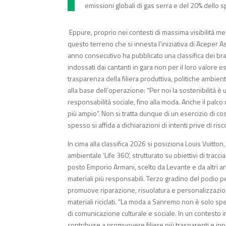
emissioni globali di gas serra e del 20% dello s
Eppure, proprio nei contesti di massima visibilità med
questo terreno che si innesta l’iniziativa di Aceper
anno consecutivo ha pubblicato una classifica dei bra
indossati dai cantanti in gara non per il loro valore e
trasparenza della filiera produttiva, politiche ambien
alla base dell’operazione: “Per noi la sostenibilità è u
responsabilità sociale, fino alla moda. Anche il palc
più ampio”. Non si tratta dunque di un esercizio di c
spesso si affida a dichiarazioni di intenti prive di risc
In cima alla classifica 2026 si posiziona Louis Vuitt
ambientale ‘Life 360’, strutturato su obiettivi di trac
posto Emporio Armani, scelto da Levante e da altri art
materiali più responsabili. Terzo gradino del podio p
promuove riparazione, risuolatura e personalizzazione 
materiali riciclati. “La moda a Sanremo non è solo spet
di comunicazione culturale e sociale. In un contesto in
contribuire a promuovere filiere più trasparenti e inn