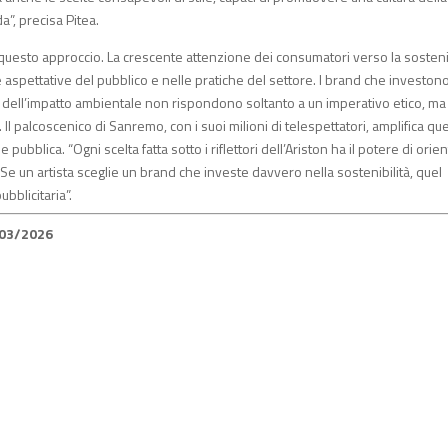
a”, precisa Pitea.
uesto approccio. La crescente attenzione dei consumatori verso la sostenib
 aspettative del pubblico e nelle pratiche del settore. I brand che investono
ne dell’impatto ambientale non rispondono soltanto a un imperativo etico, ma
 palcoscenico di Sanremo, con i suoi milioni di telespettatori, amplifica qu
ubblica. “Ogni scelta fatta sotto i riflettori dell’Ariston ha il potere di orie
“Se un artista sceglie un brand che investe davvero nella sostenibilità, quel
bblicitaria”.
/03/2026