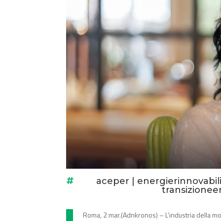
aceper
|
energierinnovabil

transizionee
Roma, 2 mar.(Adnkronos) – L’industria della mod