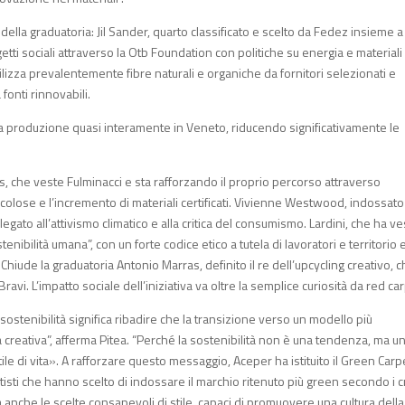
 della graduatoria: Jil Sander, quarto classificato e scelto da Fedez insieme a
i sociali attraverso la Otb Foundation con politiche su energia e materiali
lizza prevalentemente fibre naturali e organiche da fornitori selezionati e
onti rinnovabili.
 la produzione quasi interamente in Veneto, riducendo significativamente le
ris, che veste Fulminacci e sta rafforzando il proprio percorso attraverso
colose e l’incremento di materiali certificati. Vivienne Westwood, indossato
gato all’attivismo climatico e alla critica del consumismo. Lardini, che ha ve
nibilità umana”, con un forte codice etico a tutela di lavoratori e territorio 
hiude la graduatoria Antonio Marras, definito il re dell’upcycling creativo, 
ravi. L’impatto sociale dell’iniziativa va oltre la semplice curiosità da red ca
 sostenibilità significa ribadire che la transizione verso un modello più
a creativa”, afferma Pitea. “Perché la sostenibilità non è una tendenza, ma u
le di vita». A rafforzare questo messaggio, Aceper ha istituito il Green Carp
isti che hanno scelto di indossare il marchio ritenuto più green secondo i cr
anche le scelte consapevoli di stile, capaci di promuovere una cultura della