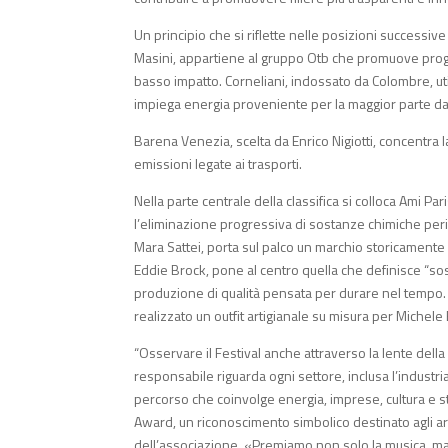
Un principio che si riflette nelle posizioni successive
Masini, appartiene al gruppo Otb che promuove progett
basso impatto. Corneliani, indossato da Colombre, uti
impiega energia proveniente per la maggior parte da f
Barena Venezia, scelta da Enrico Nigiotti, concentra
emissioni legate ai trasporti.
Nella parte centrale della classifica si colloca Ami Pa
l’eliminazione progressiva di sostanze chimiche peri
Mara Sattei, porta sul palco un marchio storicamente le
Eddie Brock, pone al centro quella che definisce “soste
produzione di qualità pensata per durare nel tempo. C
realizzato un outfit artigianale su misura per Michele B
“Osservare il Festival anche attraverso la lente della
responsabile riguarda ogni settore, inclusa l’industri
percorso che coinvolge energia, imprese, cultura e sti
Award, un riconoscimento simbolico destinato agli art
dell’associazione. «Premiamo non solo la musica, ma 