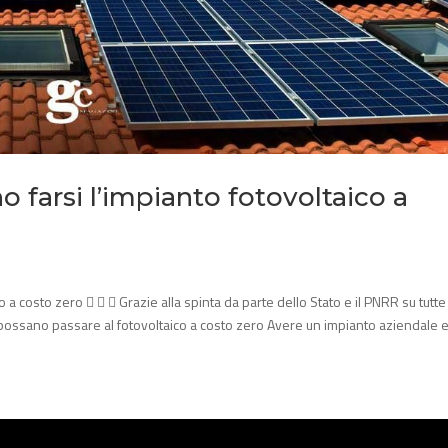
 farsi l’impianto fotovoltaico a
a costo zero    Grazie alla spinta da parte dello Stato e il PNRR su tutte
e possano passare al fotovoltaico a costo zero Avere un impianto aziendale e