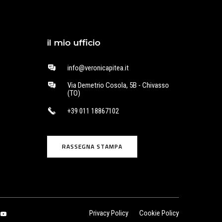
il mio ufficio
info@veronicapitea.it
Via Demetrio Cosola, 5B - Chivasso
(TO)
+39 011 18867102
RASSEGNA STAMPA
o
Privacy Policy
Cookie Policy