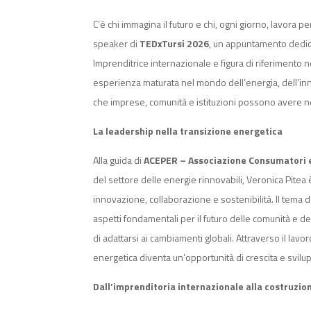
C’è chi immagina il futuro e chi, ogni giorno, lavora p
speaker di
TEDxTursi 2026
, un appuntamento dedica
Imprenditrice internazionale e figura di riferimento n
esperienza maturata nel mondo dell’energia, dell’in
che imprese, comunità e istituzioni possono avere n
La leadership nella transizione energetica
Alla guida di
ACEPER – Associazione Consumatori e
del settore delle energie rinnovabili, Veronica Pit
innovazione, collaborazione e sostenibilità. Il tema d
aspetti fondamentali per il futuro delle comunità e d
di adattarsi ai cambiamenti globali. Attraverso il lav
energetica diventa un’opportunità di crescita e svil
Dall’imprenditoria internazionale alla costruzion