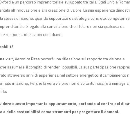
ord e un percorso imprenditoriale sviluppato tra Italia, Stati Uniti e Roman
ientata all’innovazione e alla creazione di valore. La sua esperienza dimostr
lla stessa direzione, quando supportate da strategie concrete, competenze
imprenditoriale è legato alla convinzione che il futuro non sia qualcosa da
elte responsabili e azioni quotidiane.
abilità
one 2.0”
, Veronica Pitea porterà una riflessione sul rapporto tra visione e
nche assumersi il compito di renderli possibili. La sua partecipazione rappr
rato attraverso anni di esperienza nel settore energetico: il cambiamento 
rmato in azione. Perché la vera visione non è soltanto riuscire a immaginare
irlo.
ividere questo importante appuntamento, portando al centro del diba
one e della sostenibilità come strumenti per progettare il domani.