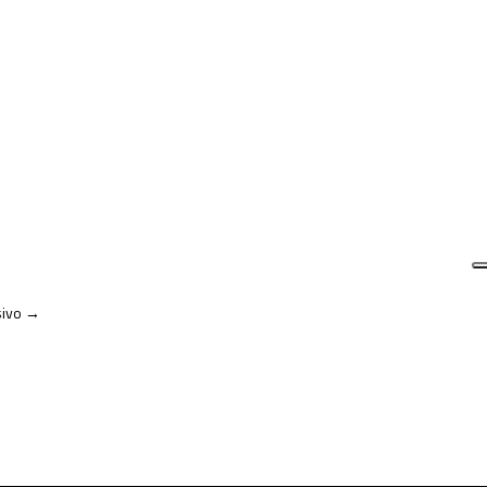
ivo
→