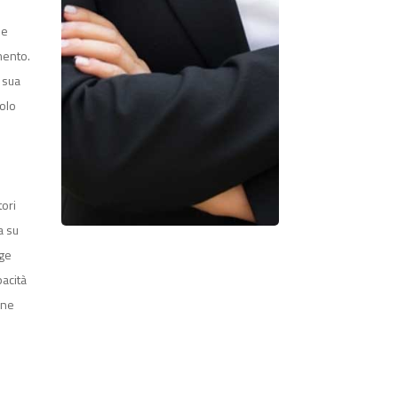
le
mento.
a sua
uolo
tori
a su
lge
pacità
one