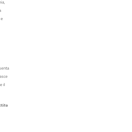
ia,
a
 e
esenta
nasce
 il
ttito