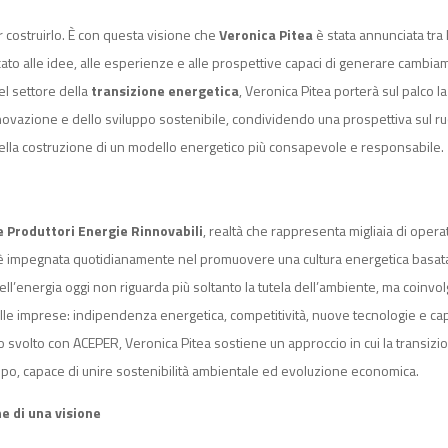
er costruirlo. È con questa visione che
Veronica Pitea
è stata annunciata tra 
to alle idee, alle esperienze e alle prospettive capaci di generare cambia
el settore della
transizione energetica
, Veronica Pitea porterà sul palco l
novazione e dello sviluppo sostenibile, condividendo una prospettiva sul r
ella costruzione di un modello energetico più consapevole e responsabile.
 Produttori Energie Rinnovabili
, realtà che rappresenta migliaia di opera
ea è impegnata quotidianamente nel promuovere una cultura energetica basat
ell’energia oggi non riguarda più soltanto la tutela dell’ambiente, ma coinvo
elle imprese: indipendenza energetica, competitività, nuove tecnologie e ca
oro svolto con ACEPER, Veronica Pitea sostiene un approccio in cui la transizi
uppo, capace di unire sostenibilità ambientale ed evoluzione economica.
e di una visione