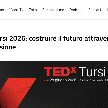
ono
Video Tv
Foto
Parlano di me
Podcast
Contatti
si 2026: costruire il futuro attrave
isione