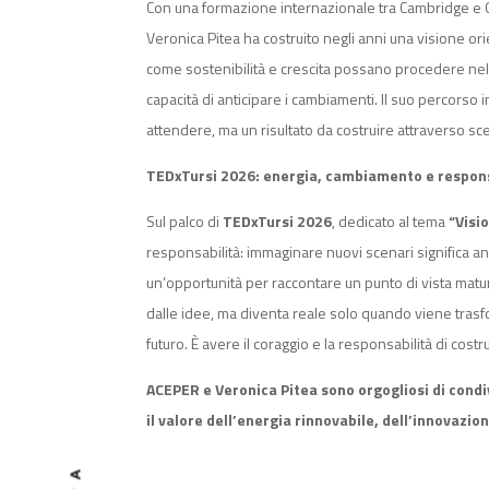
Con una formazione internazionale tra Cambridge e Oxf
Veronica Pitea ha costruito negli anni una visione or
come sostenibilità e crescita possano procedere ne
capacità di anticipare i cambiamenti. Il suo percorso 
attendere, ma un risultato da costruire attraverso sc
TEDxTursi 2026: energia, cambiamento e respons
Sul palco di
TEDxTursi 2026
, dedicato al tema
“Visi
responsabilità: immaginare nuovi scenari significa a
un’opportunità per raccontare un punto di vista matu
dalle idee, ma diventa reale solo quando viene trasfo
futuro. È avere il coraggio e la responsabilità di costru
ACEPER e Veronica Pitea sono orgogliosi di cond
il valore dell’energia rinnovabile, dell’innovazi