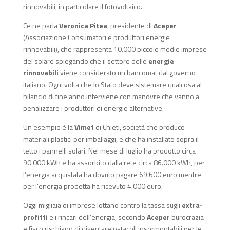
rinnovabili, in particolare il fotovoltaico.
Ce ne parla
Veronica Pitea
, presidente di
Aceper
(Associazione Consumatori e produttori energie
rinnovabili), che rappresenta 10.000 piccole medie imprese
del solare spiegando che il settore delle
energie
rinnovabili
viene considerato un bancomat dal governo
italiano. Ogni volta che lo Stato deve sistemare qualcosa al
bilancio di fine anno interviene con manovre che vanno a
penalizzare i produttori di energie alternative.
Un esempio è la
Vimet
di Chieti, società che produce
materiali plastici per imballaggi, e che ha installato sopra il
tetto i pannelli solari. Nel mese di luglio ha prodotto circa
90.000 kWh e ha assorbito dalla rete circa 86.000 kWh, per
l’energia acquistata ha dovuto pagare 69.600 euro mentre
per l’energia prodotta ha ricevuto 4.000 euro.
Oggi migliaia di imprese lottano contro la tassa sugli
extra-
profitti
e i rincari dell’energia, secondo
Aceper
burocrazia
e fisco rischiano di diventare ostacoli insormontabili per le