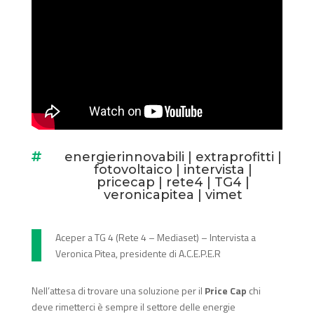
energierinnovabili
|
extraprofitti
|

fotovoltaico
|
intervista
|
pricecap
|
rete4
|
TG4
|
veronicapitea
|
vimet
Aceper a TG 4 (Rete 4 – Mediaset) – Intervista a
Veronica Pitea, presidente di A.C.E.P.E.R
Nell’attesa di trovare una soluzione per il
Price Cap
chi
deve rimetterci è sempre il settore delle energie