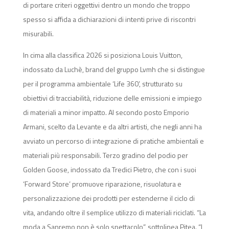
di portare criteri oggettivi dentro un mondo che troppo
spesso si affida a dichiarazioni di intenti prive di riscontri
misurabili.
In cima alla classifica 2026 si posiziona Louis Vuitton,
indossato da Luchè, brand del gruppo Lvmh che si distingue
per il programma ambientale ‘Life 360’, strutturato su
obiettivi di tracciabilità, riduzione delle emissioni e impiego
di materiali a minor impatto. Al secondo posto Emporio
Armani, scelto da Levante e da altri artisti, che negli anni ha
avviato un percorso di integrazione di pratiche ambientali e
materiali più responsabili. Terzo gradino del podio per
Golden Goose, indossato da Tredici Pietro, che con i suoi
‘Forward Store’ promuove riparazione, risuolatura e
personalizzazione dei prodotti per estenderne il ciclo di
vita, andando oltre il semplice utilizzo di materiali riciclati. “La
moda a Sanremo non è solo spettacolo”, sottolinea Pitea. “I