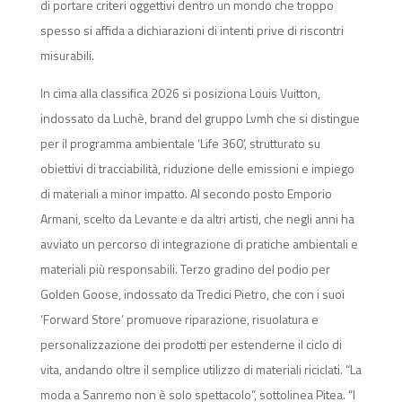
di portare criteri oggettivi dentro un mondo che troppo
spesso si affida a dichiarazioni di intenti prive di riscontri
misurabili.
In cima alla classifica 2026 si posiziona Louis Vuitton,
indossato da Luchè, brand del gruppo Lvmh che si distingue
per il programma ambientale ‘Life 360’, strutturato su
obiettivi di tracciabilità, riduzione delle emissioni e impiego
di materiali a minor impatto. Al secondo posto Emporio
Armani, scelto da Levante e da altri artisti, che negli anni ha
avviato un percorso di integrazione di pratiche ambientali e
materiali più responsabili. Terzo gradino del podio per
Golden Goose, indossato da Tredici Pietro, che con i suoi
‘Forward Store’ promuove riparazione, risuolatura e
personalizzazione dei prodotti per estenderne il ciclo di
vita, andando oltre il semplice utilizzo di materiali riciclati. “La
moda a Sanremo non è solo spettacolo”, sottolinea Pitea. “I