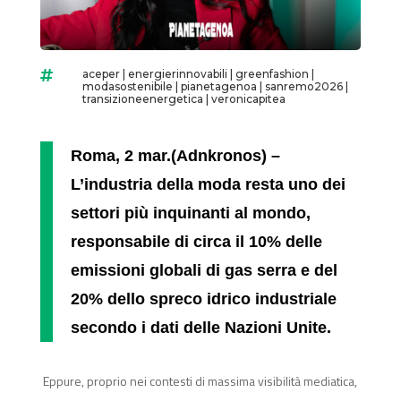
aceper
|
energierinnovabili
|
greenfashion
|

modasostenibile
|
pianetagenoa
|
sanremo2026
|
transizioneenergetica
|
veronicapitea
Roma, 2 mar.(Adnkronos) –
L’industria della moda resta uno dei
settori più inquinanti al mondo,
responsabile di circa il 10% delle
emissioni globali di gas serra e del
20% dello spreco idrico industriale
secondo i dati delle Nazioni Unite.
Eppure, proprio nei contesti di massima visibilità mediatica,