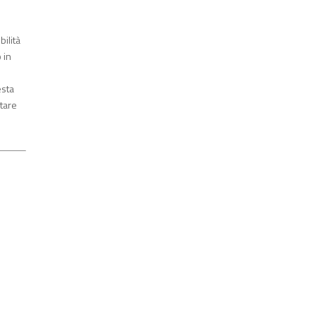
ilità
 in
esta
ntare