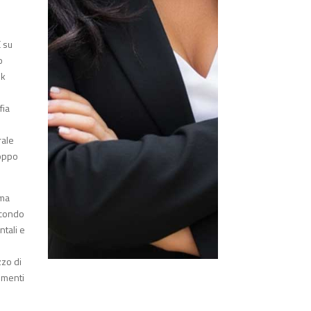
È su
o
ok
fia
rale
roppo
mma
secondo
ntali e
zzo di
rumenti