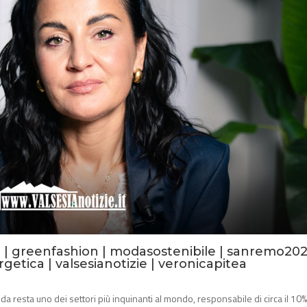
i
|
greenfashion
|
modasostenibile
|
sanremo20
rgetica
|
valsesianotizie
|
veronicapitea
a resta uno dei settori più inquinanti al mondo, responsabile di circa il 10%