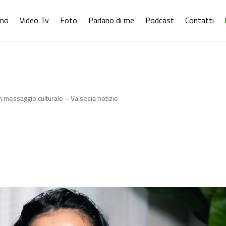
ono
Video Tv
Foto
Parlano di me
Podcast
Contatti
n messaggio culturale – Valsesia notizie