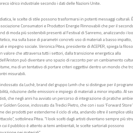
preco idrico industriale secondo i dati delle Nazioni Unite.
iatica, le scelte di stile possono trasformarsi in potenti messaggi culturali. 
 Associazione Consumatori e Produttori Energie Rinnovabili che per il second
nd di moda più sostenibili presenti al Festival di Sanremo, analizzando i lo
stetico, ma sulla base di parametri concreti: uso di materiali a basso impatto,
tali e impegno sociale. Veronica Pitea, presidente di ACEPER, spiega la filoso
n valore che attraversa tutti i settori, dalla transizione energetica alla
o dell’Ariston può diventare uno spazio di racconto per un cambiamento cultu
ostume, ma di un tentativo di portare criteri oggettivi dentro un mondo che t
ontri misurabili.
on, indossato da Luchè, brand del gruppo Lvmh che si distingue per il progra
ciabilità, riduzione delle emissioni e impiego di materiali a minor impatto. Al 
isti, che negli anni ha avviato un percorso di integrazione di pratiche ambie
er Golden Goose, indossato da Tredici Pietro, che con i suoi ‘Forward Store’
dei prodotti per estenderne il ciclo di vita, andando oltre il semplice utili
tacolo”, sottolinea Pitea. “I look scelti dagli artisti diventano sempre più st
 cui il pubblico è attento ai temi ambientali, le scelte sartoriali possono
ovazione nei materiali”.