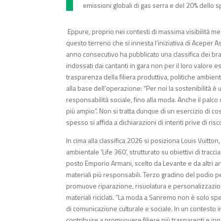
emissioni globali di gas serra e del 20% dello s
Eppure, proprio nei contesti di massima visibilità med
questo terreno che si innesta l’iniziativa di Aceper
anno consecutivo ha pubblicato una classifica dei bra
indossati dai cantanti in gara non per il loro valore e
trasparenza della filiera produttiva, politiche ambien
alla base dell’operazione: “Per noi la sostenibilità è u
responsabilità sociale, fino alla moda. Anche il palc
più ampio”. Non si tratta dunque di un esercizio di c
spesso si affida a dichiarazioni di intenti prive di risc
In cima alla classifica 2026 si posiziona Louis Vuitt
ambientale ‘Life 360’, strutturato su obiettivi di trac
posto Emporio Armani, scelto da Levante e da altri art
materiali più responsabili. Terzo gradino del podio p
promuove riparazione, risuolatura e personalizzazione 
materiali riciclati. “La moda a Sanremo non è solo spet
di comunicazione culturale e sociale. In un contesto in
contribuire a promuovere filiere più trasparenti e inn