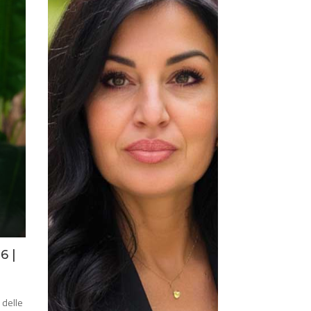
26
|
 delle