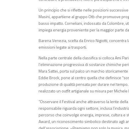
Un principio che si riflette nelle posizioni successive
Masini, appartiene al gruppo Otb che promuove progett
basso impatto. Corneliani, indossato da Colombre, uti
impiega energia proveniente per la maggior parte da f
Barena Venezia, scelta da Enrico Nigiotti, concentra
emissioni legate ai trasporti.
Nella parte centrale della classifica si colloca Ami Pa
l’eliminazione progressiva di sostanze chimiche peri
Mara Sattei, porta sul palco un marchio storicamente le
Eddie Brock, pone al centro quella che definisce “soste
produzione di qualità pensata per durare nel tempo. C
realizzato un outfit artigianale su misura per Michele B
“Osservare il Festival anche attraverso la lente della
responsabile riguarda ogni settore, inclusa l’industri
percorso che coinvolge energia, imprese, cultura e sti
Award, un riconoscimento simbolico destinato agli art
dell’associazione. «Premiamo non solo la musica, ma 