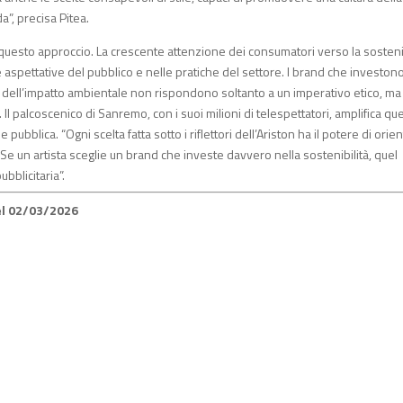
a”, precisa Pitea.
uesto approccio. La crescente attenzione dei consumatori verso la sostenib
 aspettative del pubblico e nelle pratiche del settore. I brand che investono
ne dell’impatto ambientale non rispondono soltanto a un imperativo etico, ma
 palcoscenico di Sanremo, con i suoi milioni di telespettatori, amplifica qu
ubblica. “Ogni scelta fatta sotto i riflettori dell’Ariston ha il potere di orie
“Se un artista sceglie un brand che investe davvero nella sostenibilità, quel
bblicitaria”.
l 02/03/2026