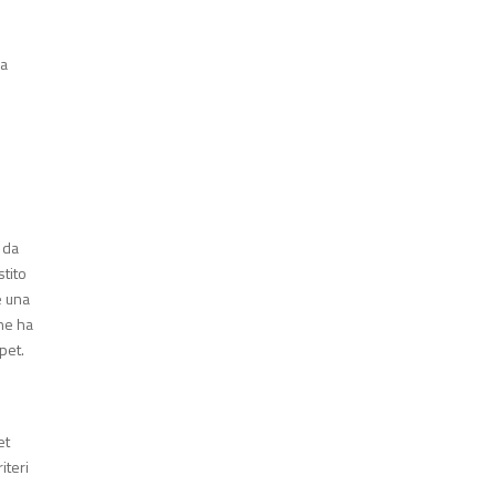
 a
 da
stito
e una
che ha
rpet.
n
et
iteri