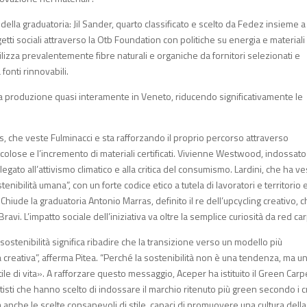
 della graduatoria: Jil Sander, quarto classificato e scelto da Fedez insieme a
i sociali attraverso la Otb Foundation con politiche su energia e materiali
lizza prevalentemente fibre naturali e organiche da fornitori selezionati e
onti rinnovabili.
 la produzione quasi interamente in Veneto, riducendo significativamente le
ris, che veste Fulminacci e sta rafforzando il proprio percorso attraverso
colose e l’incremento di materiali certificati. Vivienne Westwood, indossato
gato all’attivismo climatico e alla critica del consumismo. Lardini, che ha ve
nibilità umana”, con un forte codice etico a tutela di lavoratori e territorio 
hiude la graduatoria Antonio Marras, definito il re dell’upcycling creativo, 
ravi. L’impatto sociale dell’iniziativa va oltre la semplice curiosità da red ca
 sostenibilità significa ribadire che la transizione verso un modello più
a creativa”, afferma Pitea. “Perché la sostenibilità non è una tendenza, ma u
le di vita». A rafforzare questo messaggio, Aceper ha istituito il Green Carp
isti che hanno scelto di indossare il marchio ritenuto più green secondo i cr
anche le scelte consapevoli di stile, capaci di promuovere una cultura della