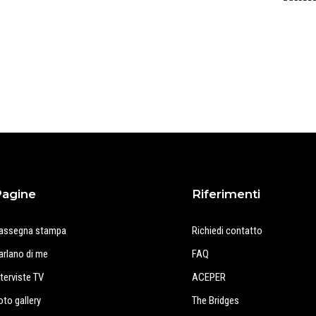
Pagine
Riferimenti
assegna stampa
Richiedi contatto
arlano di me
FAQ
nterviste TV
ACEPER
oto gallery
The Bridges