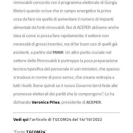
rinnovabili concordo con il programma elettorale di Giorgia
Meloni quando scrive che in campo energetico la prima
cosa da fare sia quella di aumentare il numero di impianti
alimentati da fonti rinnovabili. Noi di ACEPER abbiamo anche
idea di come si possa fare rapidamente: il settore non
necessità di grossi incentivi, ma di far buon uso di quelli già
esistenti, a partire dal
PNNR
. Un altro punto cruciale nel
settore delle Rinnovabili è purtroppo la poca preparazione
tecnico/specifica del personale in vari ministeri, che spesso
si traduce in norme di poco senso, che creano entropia a
tutti i livelli. Bene quindi se il nuovo Governo terrà fede alle
promesse elettorali dei partiti che lo compongono”. Lo ha
dichiarato
Veronica Pitea
, presidente di
ACEPER
.
Vedi qui
l’articolo di TGCOM24 del 14/10/2022
“Fonte
TGCOM24
”